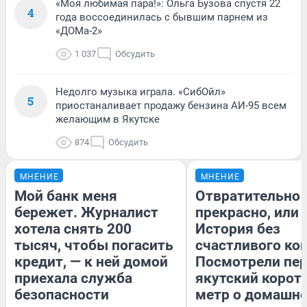
«Моя любимая пара!»: Ольга Бузова спустя 22
4
года воссоединилась с бывшим парнем из
«ДОМа-2»
1 037
Обсудить
Недолго музыка играла. «СибОйл»
5
приостаналивает продажу бензина АИ-95 всем
желающим в Якутске
874
Обсудить
МНЕНИЕ
МНЕНИЕ
Мой банк меня
Отвратительно
бережет. Журналист
прекрасно, или
хотела снять 200
История без
тысяч, чтобы погасить
счастливого кон
кредит, — к ней домой
Посмотрели пе
приехала служба
якутский корот
безопасности
метр о домашн