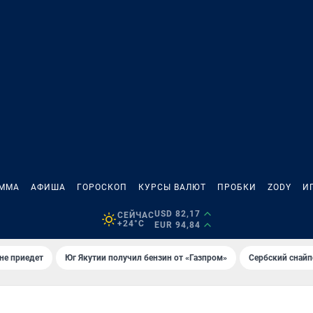
АММА
АФИША
ГОРОСКОП
КУРСЫ ВАЛЮТ
ПРОБКИ
ZODY
И
USD 82,17
СЕЙЧАС
+24°C
EUR 94,84
не приедет
Юг Якутии получил бензин от «Газпром»
Сербский снайп