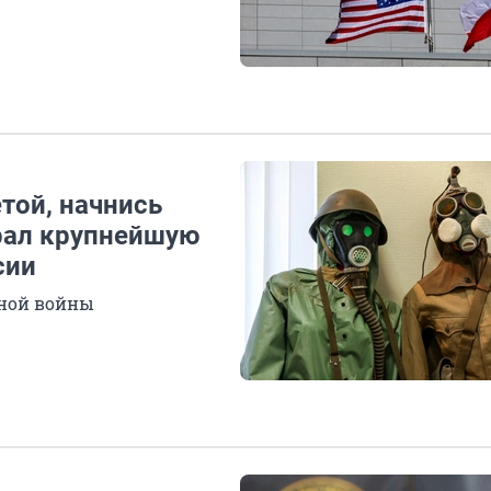
той, начнись
рал крупнейшую
сии
дной войны