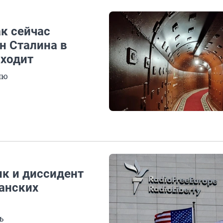
ак сейчас
н Сталина в
сходит
лю
ик и диссидент
анских
ь