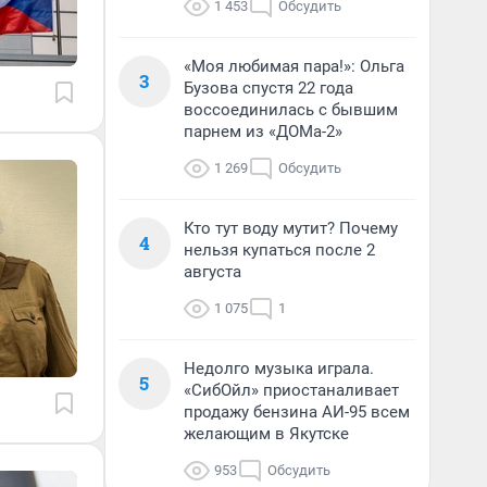
1 453
Обсудить
«Моя любимая пара!»: Ольга
3
Бузова спустя 22 года
воссоединилась с бывшим
парнем из «ДОМа-2»
1 269
Обсудить
Кто тут воду мутит? Почему
4
нельзя купаться после 2
августа
1 075
1
Недолго музыка играла.
5
«СибОйл» приостаналивает
продажу бензина АИ-95 всем
желающим в Якутске
953
Обсудить