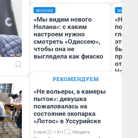
МНЕНИЕ
МНЕНИЕ
«Мы видим нового
«Никог
Нолана»: с каким
победи
настроем нужно
главны
смотреть «Одиссею»,
этого г
чтобы она не
бьет р
выглядела как фиаско
прокат
отзыв 
Нолана
РЕКОМЕНДУЕМ
Ст
Надежда Губарь
Эк
«Не вольеры, а камеры
пыток»: девушка
пожаловалась на
состояние экопарка
«Лотос» в Уссурийске
3 часа
1 611
Обсудить