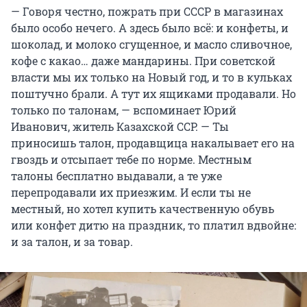
— Говоря честно, пожрать при СССР в магазинах
было особо нечего. А здесь было всё: и конфеты, и
шоколад, и молоко сгущенное, и масло сливочное,
кофе с какао… даже мандарины. При советской
власти мы их только на Новый год, и то в кульках
поштучно брали. А тут их ящиками продавали. Но
только по талонам, — вспоминает Юрий
Иванович, житель Казахской ССР. — Ты
приносишь талон, продавщица накалывает его на
гвоздь и отсыпает тебе по норме. Местным
талоны бесплатно выдавали, а те уже
перепродавали их приезжим. И если ты не
местный, но хотел купить качественную обувь
или конфет дитю на праздник, то платил вдвойне:
и за талон, и за товар.