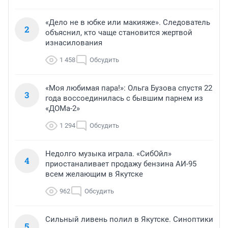
«Дело не в юбке или макияже». Следователь
2
объяснил, кто чаще становится жертвой
изнасилования
1 458
Обсудить
«Моя любимая пара!»: Ольга Бузова спустя 22
3
года воссоединилась с бывшим парнем из
«ДОМа-2»
1 294
Обсудить
Недолго музыка играла. «СибОйл»
4
приостаналивает продажу бензина АИ-95
всем желающим в Якутске
962
Обсудить
Сильный ливень полил в Якутске. Синоптики
5