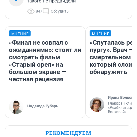
такого не предвидели
847
Обсудить
МНЕНИЕ
МНЕНИЕ
«Финал не совпал с
«Спуталась реч
ожиданиями»: стоит ли
пургу». Врач — 
смотреть фильм
смертельном д
«Старый орел» на
который слож
большом экране —
обнаружить
честная рецензия
Ирина Волкова
Главврач клини
Надежда Губарь
«Реабилитация 
Волковой»
РЕКОМЕНДУЕМ