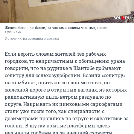
Железобетонные блоки, по воспоминаниям местных, также
«фонили»
Источник: 
из семейного архива
Если верить словам жителей тех рабочих
городков, то непричастным к обогащению урана
говорили, что на руднике в Шантобе добывают
селитру для сельхозудобрений. Возили «селитру»
на комбинат, опять же со слов местных, по
железной дороге в открытых вагонах, из которых
радиоактивную пыль ветром раздувало по
округе. Накрывать их цинковыми саркофагами
стали уже после того, как специалисты с
дозиметрами прошлись по округе и схватились за
головы. В шутку крытые платформы здесь
называли гробами из-за внешней схожести.