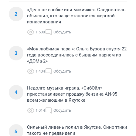
«Дело не в юбке или макияже». Следователь
2
объяснил, кто чаще становится жертвой
изнасилования
1 500
Обсудить
«Моя любимая пара!»: Ольга Бузова спустя 22
3
года воссоединилась с бывшим парнем из
«ДОМа-2»
1 434
Обсудить
Недолго музыка играла. «СибОйл»
4
приостаналивает продажу бензина АИ-95
всем желающим в Якутске
1 014
Обсудить
Сильный ливень полил в Якутске. Синоптики
5
такого не предвидели