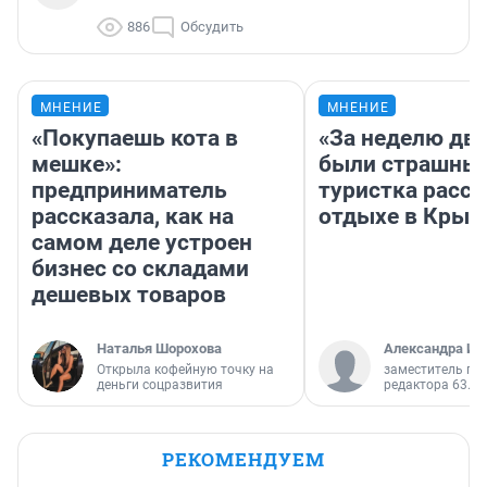
886
Обсудить
МНЕНИЕ
МНЕНИЕ
«Покупаешь кота в
«За неделю две
мешке»:
были страшные
предприниматель
туристка расск
рассказала, как на
отдыхе в Крым
самом деле устроен
бизнес со складами
дешевых товаров
Наталья Шорохова
Александра Ис
Открыла кофейную точку на
заместитель гл
деньги соцразвития
редактора 63.RU
РЕКОМЕНДУЕМ