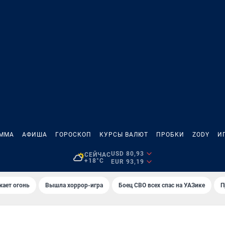
АММА
АФИША
ГОРОСКОП
КУРСЫ ВАЛЮТ
ПРОБКИ
ZODY
И
USD 80,93
СЕЙЧАС
+18°C
EUR 93,19
жает огонь
Вышла хоррор-игра
Боец СВО всех спас на УАЗике
П