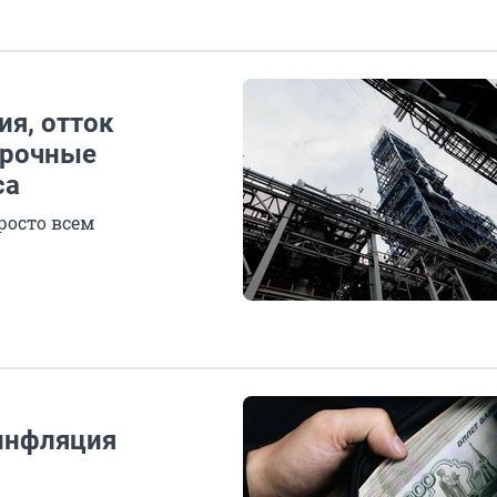
я, отток
срочные
са
росто всем
 инфляция