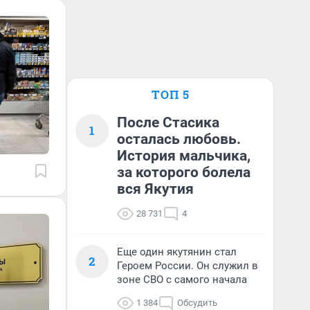
ТОП 5
После Стасика
1
осталась любовь.
История мальчика,
за которого болела
вся Якутия
28 731
4
Еще один якутянин стал
2
Героем России. Он служил в
зоне СВО с самого начала
1 384
Обсудить