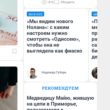
816
Обсудить
МНЕНИЕ
МНЕНИЕ
«Мы видим нового
«Покуп
Нолана»: с каким
мешке»
настроем нужно
предпр
смотреть «Одиссею»,
рассказ
чтобы она не
самом 
выглядела как фиаско
бизнес
дешевы
На
Надежда Губарь
От
де
РЕКОМЕНДУЕМ
Медведицу Майю, жившую
на цепи в Приморье,
познакомили с