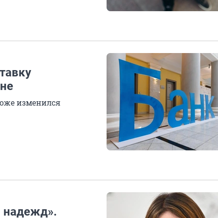
тавку
вне
 тоже изменился
я надежд».