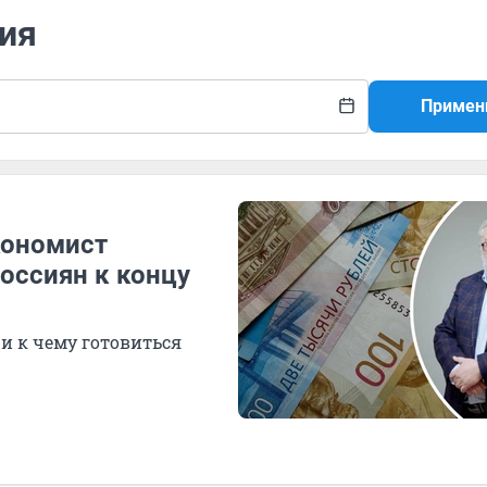
ция
Примен
кономист
оссиян к концу
и к чему готовиться