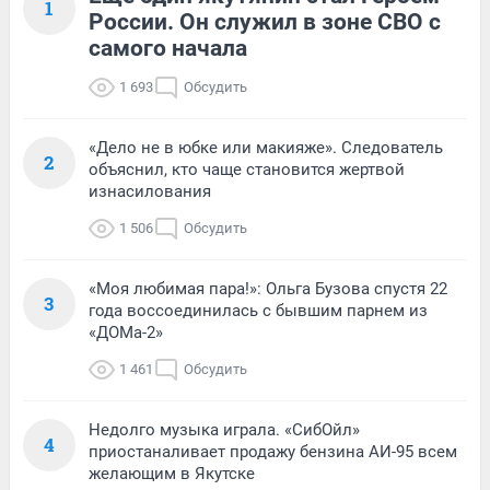
1
России. Он служил в зоне СВО с
самого начала
1 693
Обсудить
«Дело не в юбке или макияже». Следователь
2
объяснил, кто чаще становится жертвой
изнасилования
1 506
Обсудить
«Моя любимая пара!»: Ольга Бузова спустя 22
3
года воссоединилась с бывшим парнем из
«ДОМа-2»
1 461
Обсудить
Недолго музыка играла. «СибОйл»
4
приостаналивает продажу бензина АИ-95 всем
желающим в Якутске