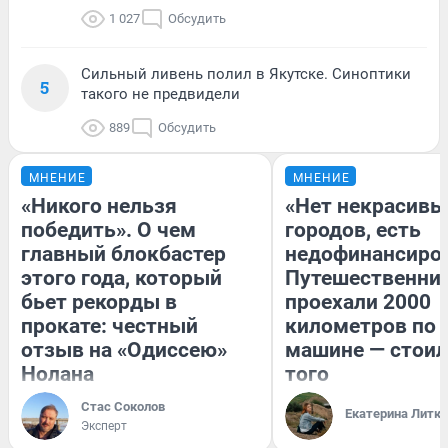
1 027
Обсудить
Сильный ливень полил в Якутске. Синоптики
5
такого не предвидели
889
Обсудить
МНЕНИЕ
МНЕНИЕ
«Никого нельзя
«Нет некрасивы
победить». О чем
городов, есть
главный блокбастер
недофинансиро
этого года, который
Путешественни
бьет рекорды в
проехали 2000
прокате: честный
километров по 
отзыв на «Одиссею»
машине — стоил
Нолана
того
Стас Соколов
Екатерина Литк
Эксперт