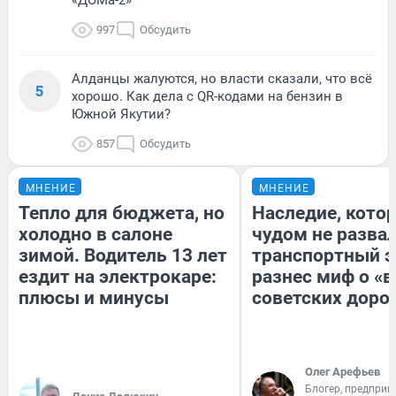
997
Обсудить
Алданцы жалуются, но власти сказали, что всё
5
хорошо. Как дела с QR-кодами на бензин в
Южной Якутии?
857
Обсудить
МНЕНИЕ
МНЕНИЕ
Тепло для бюджета, но
Наследие, кото
холодно в салоне
чудом не разва
зимой. Водитель 13 лет
транспортный э
ездит на электрокаре:
разнес миф о «
плюсы и минусы
советских доро
Олег Арефьев
Блогер, предприн