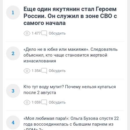
Еще один якутянин стал Героем
1
России. Он служил в зоне СВО с
самого начала
1 477
Обсудить
«Дело не в юбке или макияже». Следователь
2
объяснил, кто чаще становится жертвой
изнасилования
1 354
Обсудить
Кто тут воду мутит? Почему нельзя купаться
3
после 2 августа
1 059
Обсудить
«Моя любимая пара!»: Ольга Бузова спустя 22
4
года воссоединилась с бывшим парнем из
«ДОМа-2»