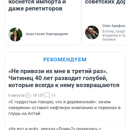
коснется импорта и
советских доро
даже репетиторов
Олег Арефьев
Блогер, предпри
Анастасия Завгородняя
владелец в тра
бизнесе
РЕКОМЕНДУЕМ
«Не привози их мне в третий раз».
Читинец 40 лет разводит голубей,
которые всегда к нему возвращаются
6 августа
18 137
11
«С гордостью говорю, что я деревенский»: зачем
северянин оставил нефтяную компанию и переехал в
глушь на Алтай
«Ну вот и всё»: звезда «Дома-2» развелась с