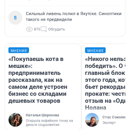
Сильный ливень полил в Якутске. Синоптики
5
такого не предвидели
873
Обсудить
МНЕНИЕ
МНЕНИЕ
«Покупаешь кота в
«Никого нельз
мешке»:
победить». О ч
предприниматель
главный блокб
рассказала, как на
этого года, ко
самом деле устроен
бьет рекорды 
бизнес со складами
прокате: честн
дешевых товаров
отзыв на «Оди
Нолана
Наталья Шорохова
Стас Соколов
Открыла кофейную точку на
Эксперт
деньги соцразвития