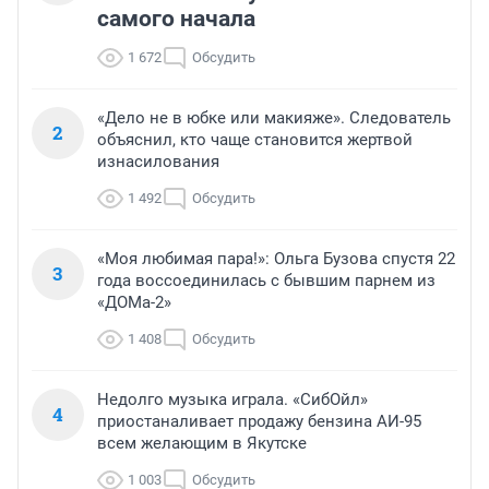
самого начала
1 672
Обсудить
«Дело не в юбке или макияже». Следователь
2
объяснил, кто чаще становится жертвой
изнасилования
1 492
Обсудить
«Моя любимая пара!»: Ольга Бузова спустя 22
3
года воссоединилась с бывшим парнем из
«ДОМа-2»
1 408
Обсудить
Недолго музыка играла. «СибОйл»
4
приостаналивает продажу бензина АИ-95
всем желающим в Якутске
1 003
Обсудить