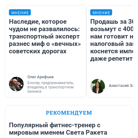
МНЕНИЕ
МНЕНИЕ
Наследие, которое
Продашь за 300
чудом не развалилось:
возьмут с 4000
транспортный эксперт
нам готовит н
разнес миф о «вечных»
налоговый зако
советских дорогах
коснется импор
даже репетито
Олег Арефьев
Блогер, предприниматель,
Анастасия Зав
владелец в транспортном
бизнесе
РЕКОМЕНДУЕМ
Популярный фитнес-тренер с
мировым именем Света Ракета