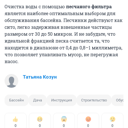
Очистка воды с помощью
песчаного фильтра
является наиболее оптимальным выбором для
обслуживания бассейна. Песчинки действуют как
сито, легко задерживая взвешенные частицы
размером от 30 до 50 микрон. И не забудьте, что
идеальной фракцией песка считается та, что
находится в диапазоне от 0,4 до 0,8–1 миллиметра,
что позволяет улавливать мусор, не перегружая
насос.
Татьяна Козун
Бассейн
Дача
Инструкция
Строительство
Обустр
0
0
0
0
0