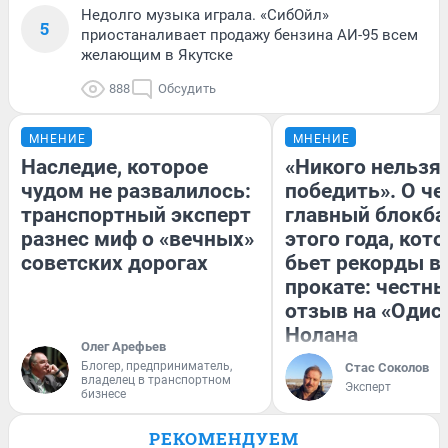
Недолго музыка играла. «СибОйл»
5
приостаналивает продажу бензина АИ-95 всем
желающим в Якутске
888
Обсудить
МНЕНИЕ
МНЕНИЕ
Наследие, которое
«Никого нельзя
чудом не развалилось:
победить». О ч
транспортный эксперт
главный блокба
разнес миф о «вечных»
этого года, кот
советских дорогах
бьет рекорды в
прокате: честн
отзыв на «Одис
Нолана
Олег Арефьев
Блогер, предприниматель,
Стас Соколов
владелец в транспортном
Эксперт
бизнесе
РЕКОМЕНДУЕМ