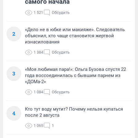
самого начала
1 521
Обсудить
«Дело не в юбке или макияже». Следователь
2
объяснил, кто чаще становится жертвой
изнасилования
1 384
Обсудить
«Моя любимая пара!»: Ольга Бузова спустя 22
3
года воссоединилась с бывшим парнем из
«ДОМа-2»
1 084
Обсудить
Кто тут воду мутит? Почему нельзя купаться
4
после 2 августа
1 065
1