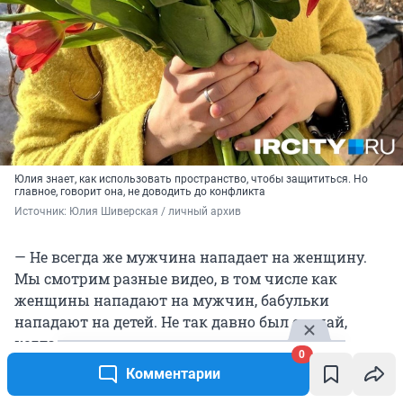
Юлия знает, как использовать пространство, чтобы защититься. Но
главное, говорит она, не доводить до конфликта
Источник: 
Юлия Шиверская / личный архив
— Не всегда же мужчина нападает на женщину.
Мы смотрим разные видео, в том числе как
женщины нападают на мужчин, бабульки
нападают на детей. Не так давно был случай,
когда женщина почти до полусмерти избила
0
водителя троллейбуса, тоже женщину. Разбираем
Комментарии
школьные драки, буллинг, потому что