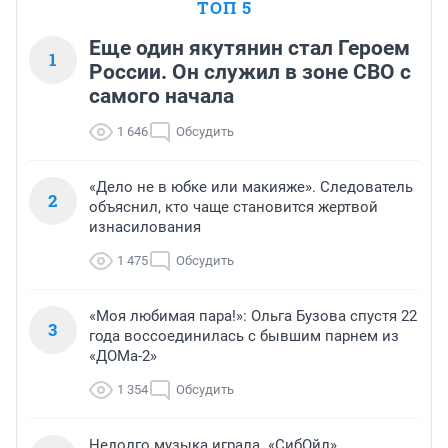
ТОП 5
Еще один якутянин стал Героем
1
России. Он служил в зоне СВО с
самого начала
1 646
Обсудить
«Дело не в юбке или макияже». Следователь
2
объяснил, кто чаще становится жертвой
изнасилования
1 475
Обсудить
«Моя любимая пара!»: Ольга Бузова спустя 22
3
года воссоединилась с бывшим парнем из
«ДОМа-2»
1 354
Обсудить
Недолго музыка играла. «СибОйл»