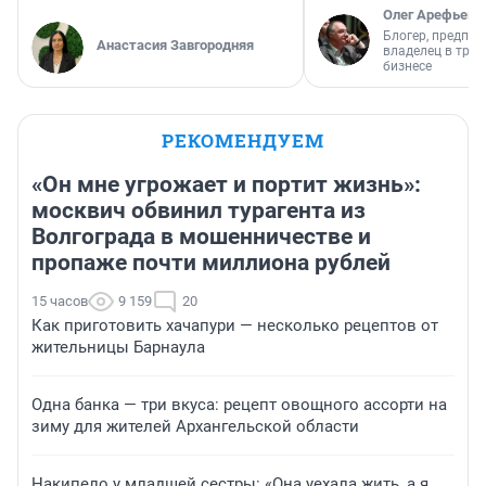
Олег Арефьев
Блогер, предпри
Анастасия Завгородняя
владелец в тра
бизнесе
РЕКОМЕНДУЕМ
«Он мне угрожает и портит жизнь»:
москвич обвинил турагента из
Волгограда в мошенничестве и
пропаже почти миллиона рублей
15 часов
9 159
20
Как приготовить хачапури — несколько рецептов от
жительницы Барнаула
Одна банка — три вкуса: рецепт овощного ассорти на
зиму для жителей Архангельской области
Накипело у младшей сестры: «Она уехала жить, а я