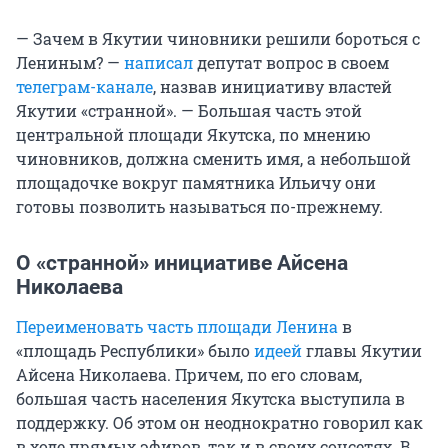
— Зачем в Якутии чиновники решили бороться с
Лениным? —
написал
депутат вопрос в своем
телеграм-канале
, назвав инициативу властей
Якутии «странной». — Большая часть этой
центральной площади Якутска, по мнению
чиновников, должна сменить имя, а небольшой
площадочке вокруг памятника Ильичу они
готовы позволить называться по-прежнему.
О «странной» инициативе Айсена
Николаева
Переименовать часть площади Ленина
в
«площадь Республики» было
идеей
главы Якутии
Айсена Николаева. Причем, по его словам,
большая часть населения Якутска выступила в
поддержку. Об этом он неоднократно говорил как
в ходе прямых эфиров, так и в своих соцсетях. В