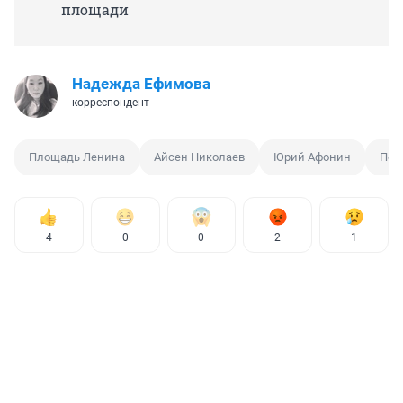
площади
Надежда Ефимова
корреспондент
Площадь Ленина
Айсен Николаев
Юрий Афонин
Пер
4
0
0
2
1