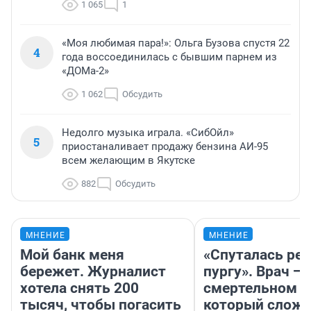
1 065
1
«Моя любимая пара!»: Ольга Бузова спустя 22
4
года воссоединилась с бывшим парнем из
«ДОМа-2»
1 062
Обсудить
Недолго музыка играла. «СибОйл»
5
приостаналивает продажу бензина АИ-95
всем желающим в Якутске
882
Обсудить
МНЕНИЕ
МНЕНИЕ
Мой банк меня
«Спуталась реч
бережет. Журналист
пургу». Врач — 
хотела снять 200
смертельном д
тысяч, чтобы погасить
который слож