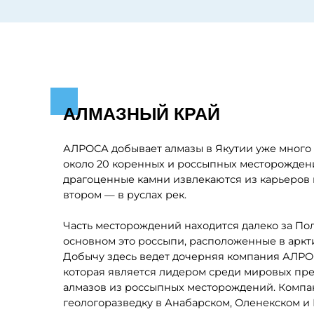
АЛМАЗНЫЙ КРАЙ
АЛРОСА добывает алмазы в Якутии уже много лет — 
около 20 коренных и россыпных месторождений. В п
драгоценные камни извлекаются из карьеров и подз
втором — в руслах рек.
Часть месторождений находится далеко за Полярным 
основном это россыпи, расположенные в арктических
Добычу здесь ведет дочерняя компания АЛРОСА — «
которая является лидером среди мировых предприя
алмазов из россыпных месторождений. Компания до
геологоразведку в Анабарском, Оленекском и Булун
Якутии.
Так как же добывают алмазы из россыпей? Ответ — д
сезонная. Работа начинается зимой: в течение неско
покровом полярной ночи и при температуре -60 гра
добычных участках копают шурфы — узкие ямы глубин
После их отвозят на рудные дворы и оставляют на скл
мае-июне начинается промывочный сезон добытых п
до 100 дней. Финальный штрих — отделение алмазов 