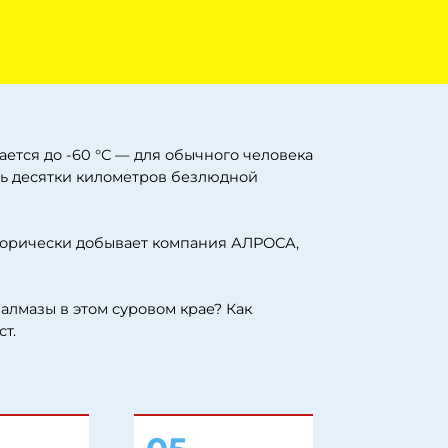
°С — для обычного человека
илометров безлюдной
обывает компания АЛРОСА,
 суровом крае? Как
05
Какие алмазы
находят за
Полярным