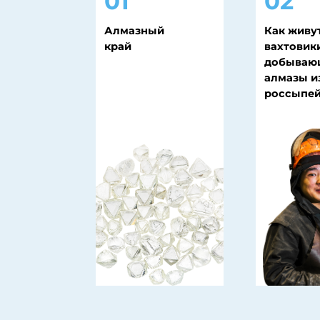
алмазы из
россыпей?