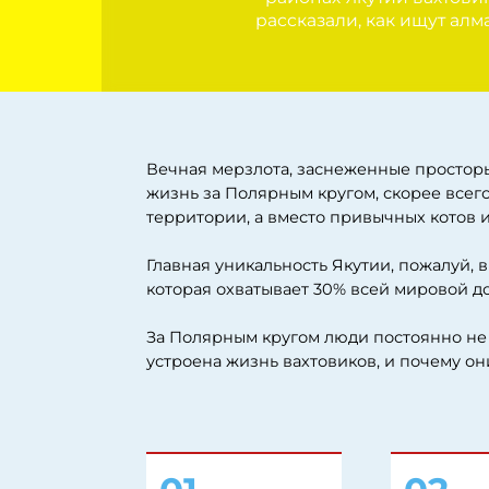
Вечная мерзлота, заснеженные просторы до сам
жизнь за Полярным кругом, скорее всего, пред
территории, а вместо привычных котов и собак
Главная уникальность Якутии, пожалуй, в том, 
которая охватывает 30% всей мировой добычи 
За Полярным кругом люди постоянно не живут —
устроена жизнь вахтовиков, и почему они выбра
01
02
Алмазный
Как живут
край
вахтовики,
добывающие