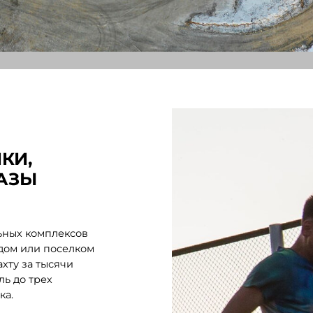
омплексов
и поселком
 тысячи
рех
 очередь
тельно по
ртными.
троенными
енажерными
иковое
А ЕДЕМ
ЧАСТКА