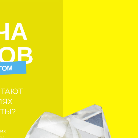
А
В
ЮТ