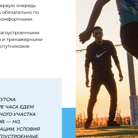
О,
 УСЛОВИЯ
РОЕННЫЕ,
УРНЫЙ
Рабочие говорят, что конфликтов на вах
что негативные люди здесь долго не з
 ЗЕМЛИ»
образовался сплоченный и дружный кол
люди разного возраста, и все находят о
в.
нештатные ситуации, все друг другу пом
это север.
—
С ВАХТОВЫМ МЕТОДОМ Я ЗНАКОМ 
СТУДЕНЧЕСТВА, И ОН МНЕ СРАЗУ ПОН
РАБОТЕ ЕСТЬ РОМАНТИКА: СЕВЕР, ТАЙГ
ТОЛЬКО СНЕЖНЫЕ ПЕЙЗАЖИ. КОНЕЧНО
УСТРАИВАЕТ,
—
ДЕЛИТСЯ СВОЕЙ ИСТО