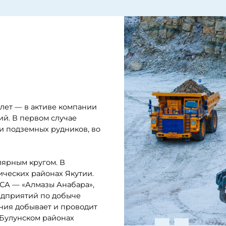
в активе компании
ервом случае
емных рудников, во
кругом. В
 районах Якутии.
Алмазы Анабара»,
тий по добыче
бывает и проводит
ском районах
обыча здесь
льких месяцев под
— ИЗ НИХ МЫ ИЗВЛЕКАЕМ ПЕ
дусов Цельсия на
СОДЕРЖАНИЕ АЛМАЗОВ, — ДЕ
ой до 25 метров.
ВАХТОВИК АНДРЕЙ ЕГОРОВ. — 
ОПРЕДЕЛИМ УЧАСТОК С НАИ
адах до лета. В
АЛМАЗОВ, НАЧИНАЕМ ВСКРЫШ
есков — он длится
ВСКРЫША (ЭТО, БУКВАЛЬНО, 
от пустой породы и