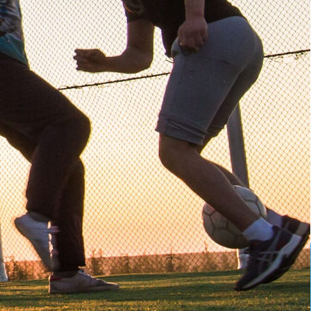
те практически нет, потому
адерживаются. Со временем
лектив. Здесь работают
бщий язык. Если случаются
огают. По-другому нельзя,
ЕЩЕ СО
РАВИЛСЯ. В ЭТОЙ
А, ТУНДРА, ВОКРУГ
, И ЗАРПЛАТА
РИЕЙ КАНАТ