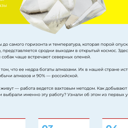
ого горизонта и температура, которая порой опускается до -60 
ставляется сродни выходам в открытый космос. Здесь десятки к
 чаще встречают северных оленей.
что ее недра богаты алмазами. Их в нашей стране исторически д
алмазов и 90% — российской.
 работа ведется вахтовым методом. Как добывают алмазы в этом
ли именно эту работу? Узнали об этом из первых уст.
03
04
Глухая тундра
Какие они,
превратилась в
добытчики
промышленный
алмазов?