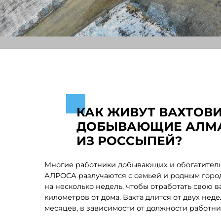
Многие работники добывающих и обогатительных к
АЛРОСА разлучаются с семьей и родным городом ил
на несколько недель, чтобы отработать свою вахту за
километров от дома. Вахта длится от двух недель до т
месяцев, в зависимости от должности работника.
Безусловно, люди выбирают работу вахтой в первую
из-за зарплат. Но при этом работа должна быть обяза
душе, а условия проживания вдали от дома — комфо
На приисках построены вахтовые поселки с благоус
общежитиями, культурными центрами, банями и тр
залами, столовыми. Здесь есть сотовая связь и спутн
телевидение.
—
ДО УЧАСТКА ДОБИРАТЬСЯ СЛОЖНО: ИЗ ЯКУТСКА
ВЫЛЕТАЕМ САМОЛЕТОМ, ПОТОМ ЕЩЕ ЧЕТЫРЕ ЧАС
ПО ЗИМНИКУ,
—
ОТМЕЧАЕТ НАЧАЛЬНИК ГОРНОГО У