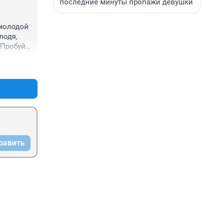
последние минуты пропажи девушки
молодой 
одя, 
Пробуй 
+5
–0
е! Вова, 
равить