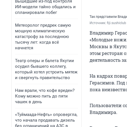
Вышедшие из-под контроля
ИИ-модели тайно общались и
спланировали побег
Так представили Влад
Источник: 
fiji.sushiclu
Метеоролог предрек самую
мощную климатическую
Владимир Герас
катастрофу за последнюю
«Молодые ножи. 
тысячу лет: когда всё
Москвы в Якутс
начнется
этом ресторан о
деятельность за
Театр оперы и балета Якутии
осудил бывшего коллегу,
который хотел устроить мятеж
На кадрах пова
и свергнуть правительство
Герасимов. Под 
пока неизвестно
Нам врали, что кофе вреден?
Кому можно пить до пяти
чашек в день
Пользователи с
Владимира.
«Туймаада-Нефть» опровергла,
что начала продавать дизель
без ограничений на АЗС в