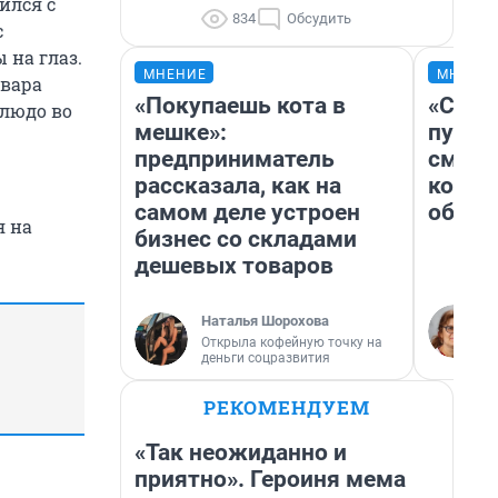
вился с
834
Обсудить
с
 на глаз.
МНЕНИЕ
МНЕНИ
овара
«Покупаешь кота в
«Спут
блюдо во
мешке»:
пургу»
предприниматель
смерт
рассказала, как на
котор
самом деле устроен
обнар
я на
бизнес со складами
дешевых товаров
Наталья Шорохова
Открыла кофейную точку на
деньги соцразвития
РЕКОМЕНДУЕМ
«Так неожиданно и
приятно». Героиня мема