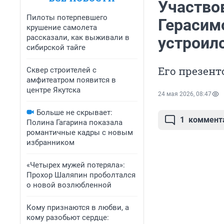
Участво
Пилоты потерпевшего
Герасимо
крушение самолета
рассказали, как выживали в
устроил
сибирской тайге
Его презент
Сквер строителей с
амфитеатром появится в
центре Якутска
24 мая 2026, 08:47
Больше не скрывает:
1
коммент
Полина Гагарина показала
романтичные кадры с новым
избранником
«Четырех мужей потеряла»:
Прохор Шаляпин проболтался
о новой возлюбленной
Кому признаются в любви, а
кому разобьют сердце: