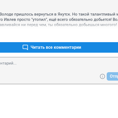
 Володе пришлось вернуться в Якутск. Но такой талантливый 
о Ивлев просто "утопил", ещё всего обязательно добьется! Вол
навливайся ни перед чем, ты обязательно добьешься многого! 
стораны в Москве, здесь множество ресторанов, в которых ты 
ся! А желание учиться новому у тебя должно быть в приоритет
тебя верят и поддерживают!
Читать все комментарии
Отп