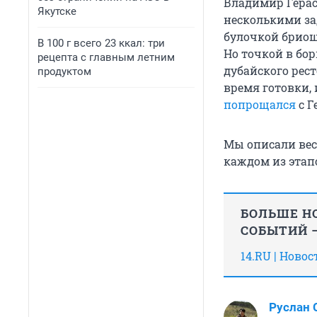
Владимир Гера
Якутске
несколькими за
булочкой бриош
В 100 г всего 23 ккал: три
Но точкой в бо
рецепта с главным летним
дубайского рест
продуктом
время готовки, 
попрощался
с Г
Мы описали весь
каждом из этап
БОЛЬШЕ НО
СОБЫТИЙ —
14.RU | Ново
Руслан