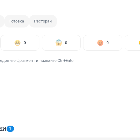
Готовка
Ресторан
0
0
0
ыделите фрагмент и нажмите Ctrl+Enter
ИИ
1