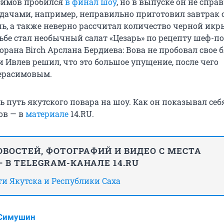
симов пробился
в финал шоу
, но в выпуске он не спра
дачами, например, неправильно приготовил завтрак 
ь, а также неверно рассчитал количество черной икры
рьбе стал необычный салат «Цезарь» по рецепту шеф-п
орана Birch Арслана Бердиева: Вова не пробовал свое 
и Ивлев решил, что это большое упущение, после чего
ерасимовым.
 путь якутского повара на шоу. Как он показывал себ
ов — в
материале
14.RU.
ВОСТЕЙ, ФОТОГРАФИЙ И ВИДЕО С МЕСТА
 В TELEGRAM-КАНАЛЕ 14.RU
сти Якутска и Республики Саха
 Симушин