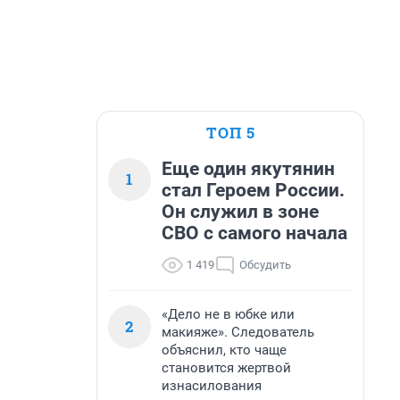
ТОП 5
Еще один якутянин
1
стал Героем России.
Он служил в зоне
СВО с самого начала
1 419
Обсудить
«Дело не в юбке или
2
макияже». Следователь
объяснил, кто чаще
становится жертвой
изнасилования