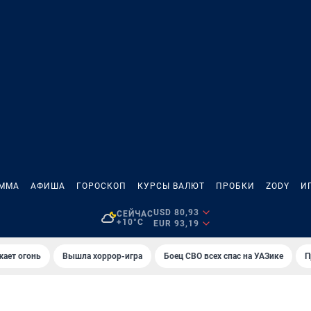
АММА
АФИША
ГОРОСКОП
КУРСЫ ВАЛЮТ
ПРОБКИ
ZODY
И
USD 80,93
СЕЙЧАС
+10°C
EUR 93,19
жает огонь
Вышла хоррор-игра
Боец СВО всех спас на УАЗике
П