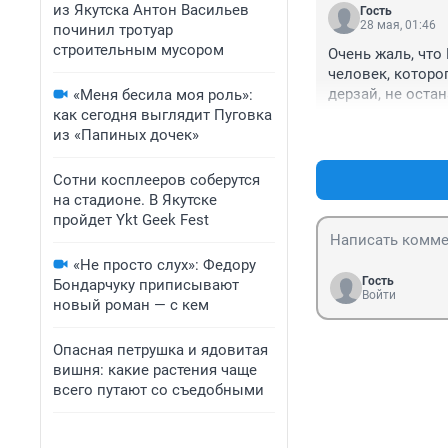
из Якутска Антон Васильев
Гость
28 мая, 01:46
починил тротуар
строительным мусором
Очень жаль, что
человек, которог
дерзай, не оста
«Меня бесила моя роль»:
устроиться в ре
как сегодня выглядит Пуговка
многому научишь
из «Папиных дочек»
очень многие в 
Сотни косплееров соберутся
на стадионе. В Якутске
пройдет Ykt Geek Fest
«Не просто слух»: Федору
Гость
Бондарчуку приписывают
Войти
новый роман — с кем
Опасная петрушка и ядовитая
вишня: какие растения чаще
всего путают со съедобными