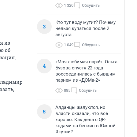
1 320
Обсудить
Кто тут воду мутит? Почему
3
нельзя купаться после 2
августа
я из
1 049
Обсудить
о об
зация,
«Моя любимая пара!»: Ольга
4
Бузова спустя 22 года
воссоединилась с бывшим
парнем из «ДОМа-2»
 Владимир
азать,
885
Обсудить
Алданцы жалуются, но
5
власти сказали, что всё
хорошо. Как дела с QR-
кодами на бензин в Южной
Якутии?