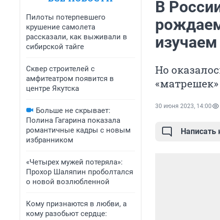
В Росси
Пилоты потерпевшего
рождаем
крушение самолета
рассказали, как выживали в
изучаем
сибирской тайге
Но оказалос
Сквер строителей с
амфитеатром появится в
«матрешек»
центре Якутска
30 июня 2023, 14:00
Больше не скрывает:
Полина Гагарина показала
романтичные кадры с новым
Написать
избранником
«Четырех мужей потеряла»:
Прохор Шаляпин проболтался
о новой возлюбленной
Кому признаются в любви, а
кому разобьют сердце: