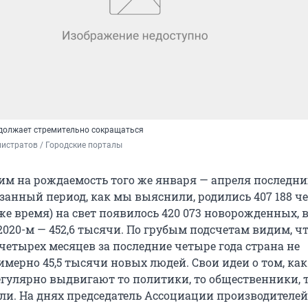
должает стремительно сокращаться
истратов / Городские порталы
им на рождаемость того же января — апреля последних
азанный период, как мы выяснили, родились 407 188 че
о же время) на свет появилось 420 073 новорожденных, в
 2020-м — 452,6 тысячи. По грубым подсчетам видим, ч
четырех месяцев за последние четыре года страна не
мерно 45,5 тысячи новых людей. Свои идеи о том, ка
егулярно выдвигают то политики, то общественники, 
и. На днях председатель Ассоциации производителей