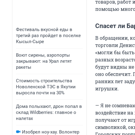
товаров, работ
помощью много
Спасет ли Б
Фестиваль вкусной еды в
третий раз пройдет в поселке
В обращении, к
Кысыл-Сыре
торговли Денис
«могли бы быть
Воют сирены, аэропорты
разных возрасто
закрывают: на Урал летят
будут видны не 
ракеты
оно обеспечит.
ранних лет зад
Стоимость строительства
Новоленской ТЭС в Якутии
игрушки.
выросла почти на 30%
— Я не сомнева
Дома полыхают, дрон попал в
воздействие на 
склад Wildberries: главное о
налетах
получают от иг
символикой, ок
Изобрел ноу-хау. Волонтер
Городских порт