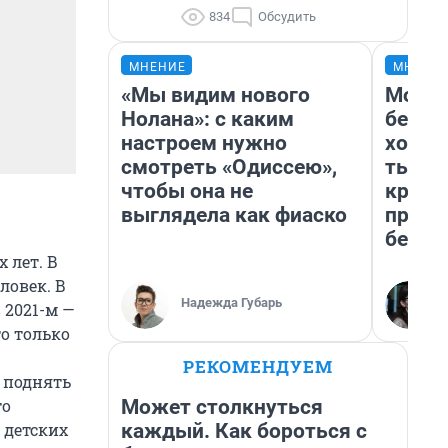
834
Обсудить
МНЕНИЕ
МНЕНИ
«Мы видим нового
Мой б
Нолана»: с каким
береж
настроем нужно
хотел
смотреть «Одиссею»,
тысяч
чтобы она не
креди
выглядела как фиаско
приех
безоп
 лет. В
ловек. В
Надежда Губарь
 2021-м —
то только
РЕКОМЕНДУЕМ
к поднять
то
Может столкнуться
 детских
каждый. Как бороться с