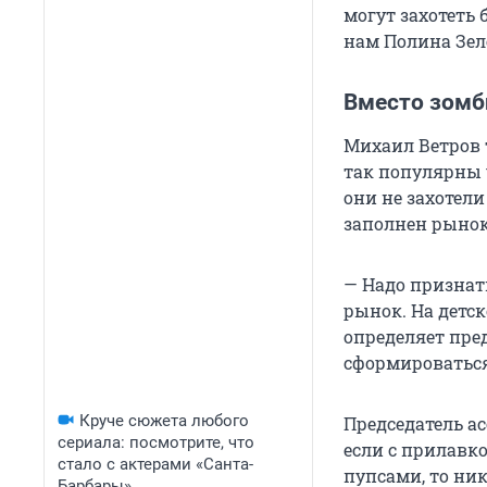
могут захотеть
нам Полина Зел
Вместо зомб
Михаил Ветров 
так популярны у
они не захотели
заполнен рынок
— Надо признат
рынок. На детс
определяет пред
сформироваться
Круче сюжета любого
Председатель а
сериала: посмотрите, что
если с прилавко
стало с актерами «Санта-
пупсами, то ник
Барбары»