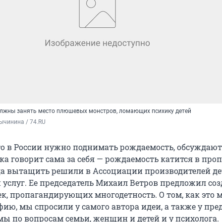
лжны занять место плюшевых монстров, ломающих психику детей
ычинина / 74.RU
что в России нужно поднимать рождаемость, обсуждаю
ика говорит сама за себя — рождаемость катится в проп
да вытащить решили в Ассоциации производителей де
и услуг. Ее председатель Михаил Ветров предложил соз
к, пропагандирующих многодетность. О том, как это 
ию, мы спросили у самого автора идеи, а также у пре
мы по вопросам семьи, женщин и детей и у психолога.