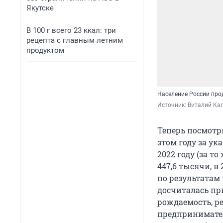
Якутске
В 100 г всего 23 ккал: три
рецепта с главным летним
продуктом
Население России про
Источник: 
Виталий Кал
Теперь посмотр
этом году за ук
2022 году (за т
447,6 тысячи, в
по результатам 
досчиталась при
рождаемость, р
предпринимател