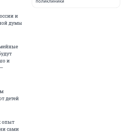
поликлиники
оссии и
нной думы
емейные
будут
шо и
 —
ом
ют детей
х опыт
они сами