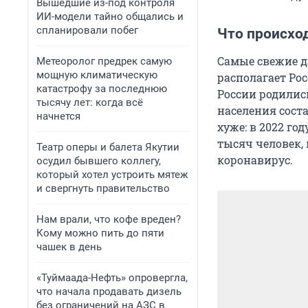
Вышедшие из-под контроля
ИИ-модели тайно общались и
спланировали побег
Что происхо
Самые свежие д
Метеоролог предрек самую
мощную климатическую
располагает Рос
катастрофу за последнюю
России родились
тысячу лет: когда всё
населения сост
начнется
хуже: в 2022 г
тысяч человек, 
Театр оперы и балета Якутии
коронавирус.
осудил бывшего коллегу,
который хотел устроить мятеж
и свергнуть правительство
Нам врали, что кофе вреден?
Кому можно пить до пяти
чашек в день
«Туймаада-Нефть» опровергла,
что начала продавать дизель
без ограничений на АЗС в