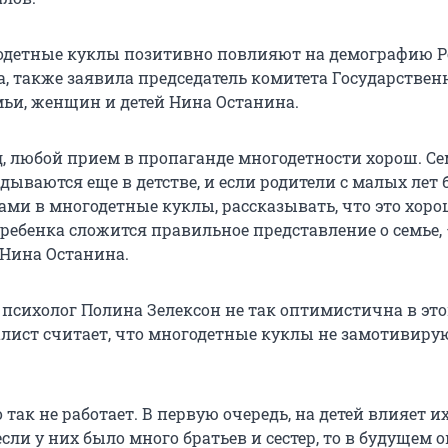
годетные куклы позитивно повлияют на демографию Р
а, также заявила председатель комитета Государстве
мьи, женщин и детей Нина Останина.
д, любой прием в пропаганде многодетности хорош. С
ываются еще в детстве, и если родители с малых лет 
ами в многодетные куклы, рассказывать, что это хоро
 ребенка сложится правильное представление о семье,
 Нина Останина.
 психолог Полина Зелексон не так оптимистична в эт
алист считает, что многодетные куклы не замотивиру
так не работает. В первую очередь, на детей влияет и
если у них было много братьев и сестер, то в будущем 