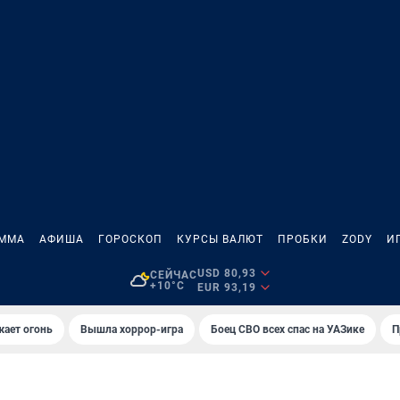
АММА
АФИША
ГОРОСКОП
КУРСЫ ВАЛЮТ
ПРОБКИ
ZODY
И
USD 80,93
СЕЙЧАС
+10°C
EUR 93,19
жает огонь
Вышла хоррор-игра
Боец СВО всех спас на УАЗике
П