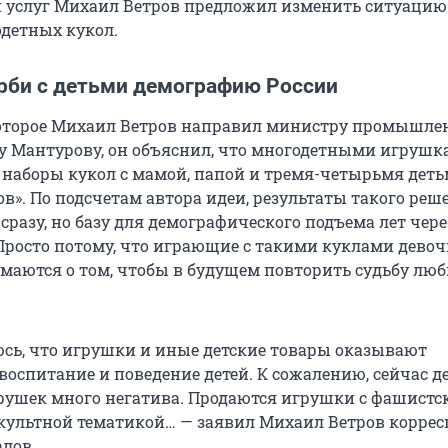
 и услуг Михаил Ветров предложил изменить ситуацию
детных кукол.
арби с детьми демографию России
оторое Михаил Ветров направил министру промышле
у Мантурову, он объяснил, что многодетными игруш
 наборы кукол с мамой, папой и тремя-четырьмя дет
в». По подсчетам автора идеи, результаты такого реш
сразу, но базу для демографического подъема лет чере
 Просто потому, что играющие с такими куклами девоч
умаются о том, чтобы в будущем повторить судьбу лю
юсь, что игрушки и иные детские товары оказывают
воспитание и поведение детей. К сожалению, сейчас д
рушек много негатива. Продаются игрушки с фашистс
культной тематикой… — заявил Михаил Ветров корре
алов.