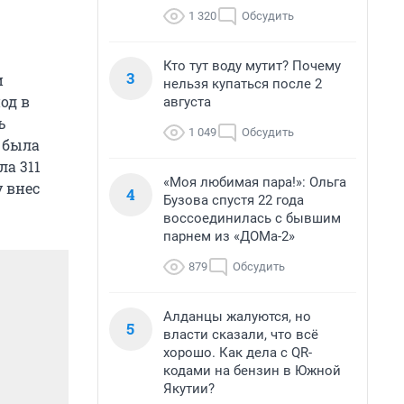
1 320
Обсудить
Кто тут воду мутит? Почему
3
и
нельзя купаться после 2
од в
августа
ь
1 049
Обсудить
 была
ла 311
«Моя любимая пара!»: Ольга
у внес
4
Бузова спустя 22 года
воссоединилась с бывшим
парнем из «ДОМа-2»
879
Обсудить
Алданцы жалуются, но
5
власти сказали, что всё
хорошо. Как дела с QR-
кодами на бензин в Южной
Якутии?