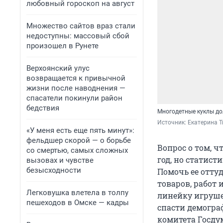
любовный гороскоп на август
Множество сайтов враз стали
недоступны: массовый сбой
произошел в Рунете
Верхоянский улус
возвращается к привычной
жизни после наводнения —
спасатели покинули район
бедствия
Многодетные куклы до
Источник: 
Екатерина Т
«У меня есть еще пять минут»:
фельдшер скорой — о борьбе
Вопрос о том, 
со смертью, самых сложных
год, но статист
вызовах и чувстве
безысходности
Помочь ее отту
товаров, работ 
Легковушка влетела в толпу
линейку игруше
пешеходов в Омске — кадры
спасти демограф
комитета Госду