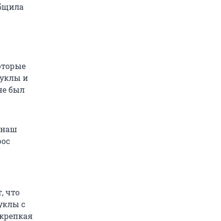
общила
оторые
куклы и
не был
 наш
рос
, что
уклы с
 крепкая