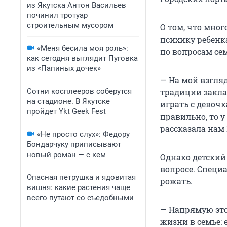
из Якутска Антон Васильев
починил тротуар
строительным мусором
О том, что мно
психику ребенк
«Меня бесила моя роль»:
по вопросам се
как сегодня выглядит Пуговка
из «Папиных дочек»
— На мой взгля
традиции заклад
Сотни косплееров соберутся
на стадионе. В Якутске
играть с девочк
пройдет Ykt Geek Fest
правильно, то у
рассказала нам
«Не просто слух»: Федору
Бондарчуку приписывают
новый роман — с кем
Однако детский
вопросе. Специ
Опасная петрушка и ядовитая
рожать.
вишня: какие растения чаще
всего путают со съедобными
— Напрямую это 
жизни в семье: 