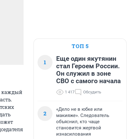
ТОП 5
Еще один якутянин
1
стал Героем России.
Он служил в зоне
СВО с самого начала
т каждый
1 417
Обсудить
асть.
тских
«Дело не в юбке или
2
дать
макияже». Следователь
может
объяснил, кто чаще
становится жертвой
дседателя
изнасилования