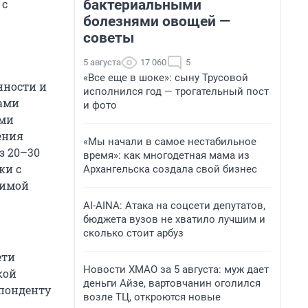
 с
бактериальными
болезнями овощей —
советы
5 августа
17 060
5
«Все еще в шоке»: сыну Трусовой
нности и
исполнился год — трогательный пост
ками
и фото
ьми
ения
«Мы начали в самое нестабильное
з 20–30
время»: как многодетная мама из
ки с
Архангельска создала свой бизнес
бимой
AI-AINA: Атака на соцсети депутатов,
бюджета вузов не хватило лучшим и
сколько стоит арбуз
ети
Новости ХМАО за 5 августа: муж дает
кой
деньги Айзе, вартовчанин оголился
спонденту
возле ТЦ, откроются новые