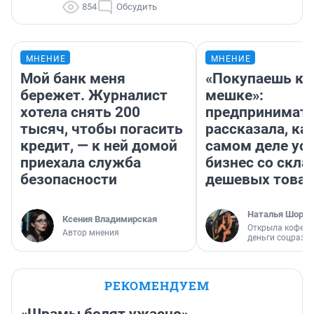
854
Обсудить
МНЕНИЕ
МНЕНИЕ
Мой банк меня
«Покупаешь ко
бережет. Журналист
мешке»:
хотела снять 200
предпринимат
тысяч, чтобы погасить
рассказала, как
кредит, — к ней домой
самом деле ус
приехала служба
бизнес со скл
безопасности
дешевых това
Наталья Шорох
Ксения Владимирская
Открыла кофейн
Автор мнения
деньги соцразв
РЕКОМЕНДУЕМ