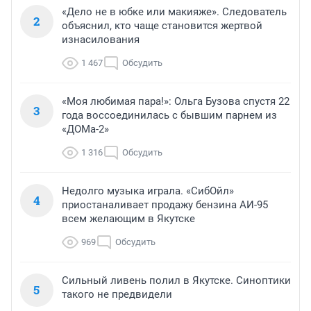
«Дело не в юбке или макияже». Следователь
2
объяснил, кто чаще становится жертвой
изнасилования
1 467
Обсудить
«Моя любимая пара!»: Ольга Бузова спустя 22
3
года воссоединилась с бывшим парнем из
«ДОМа-2»
1 316
Обсудить
Недолго музыка играла. «СибОйл»
4
приостаналивает продажу бензина АИ-95
всем желающим в Якутске
969
Обсудить
Сильный ливень полил в Якутске. Синоптики
5
такого не предвидели