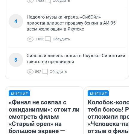
1 483
Обсудить
Недолго музыка играла. «СибОйл»
4
приостаналивает продажу бензина АИ-95
всем желающим в Якутске
1 035
Обсудить
Сильный ливень полил в Якутске. Синоптики
5
такого не предвидели
892
Обсудить
МНЕНИЕ
МНЕНИЕ
«Финал не совпал с
Колобок-колобо
ожиданиями»: стоит ли
тебя боюсь! Ра
смотреть фильм
отложили прок
«Старый орел» на
«Человека-пау
большом экране —
отзыв о фильм