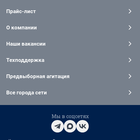
Прайс-лист
О компании
Наши вакансии
Техподдержка
Предвыборная агитация
Все города сети
Мы в соцсетях