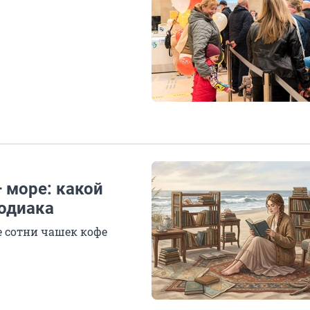
я
 море: какой
зодиака
 сотни чашек кофе