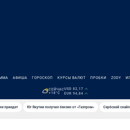
АММА
АФИША
ГОРОСКОП
КУРСЫ ВАЛЮТ
ПРОБКИ
ZODY
И
USD 82,17
СЕЙЧАС
+18°C
EUR 94,84
не приедет
Юг Якутии получил бензин от «Газпром»
Сербский снайп