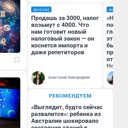
МНЕНИЕ
МНЕНИЕ
Продашь за 3000, налог
«Никог
возьмут с 4000. Что
победи
нам готовит новый
главны
налоговый закон — он
этого г
коснется импорта и
бьет р
даже репетиторов
прокат
отзыв 
Нолана
Ст
Анастасия Завгородняя
Эк
РЕКОМЕНДУЕМ
«Выглядит, будто сейчас
развалится»: ребенка из
Австралии шокировало
состояние зданий в