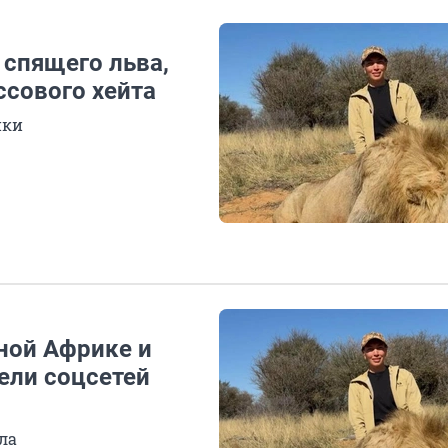
 спящего льва,
ссового хейта
ики
ной Африке и
ели соцсетей
ла