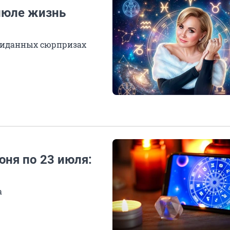
 июле жизнь
ожиданных сюрпризах
ня по 23 июля:
а