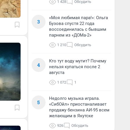
1 428
Обсудить
«Моя любимая пара!»: Ольга
3
Бузова спустя 22 года
воссоединилась с бывшим
парнем из «ДОМа-2»
1 210
Обсудить
Кто тут воду мутит? Почему
4
нельзя купаться после 2
августа
1 072
1
Недолго музыка играла.
5
«СибОйл» приостаналивает
продажу бензина АИ-95 всем
желающим в Якутске
926
Обсудить