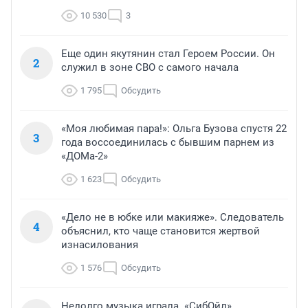
10 530
3
Еще один якутянин стал Героем России. Он
2
служил в зоне СВО с самого начала
1 795
Обсудить
«Моя любимая пара!»: Ольга Бузова спустя 22
3
года воссоединилась с бывшим парнем из
«ДОМа-2»
1 623
Обсудить
«Дело не в юбке или макияже». Следователь
4
объяснил, кто чаще становится жертвой
изнасилования
1 576
Обсудить
Недолго музыка играла. «СибОйл»