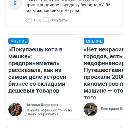
5
приостаналивает продажу бензина АИ-95
всем желающим в Якутске
1 096
Обсудить
МНЕНИЕ
МНЕНИЕ
«Покупаешь кота в
«Нет некрасив
мешке»:
городов, есть
предприниматель
недофинансиро
рассказала, как на
Путешественн
самом деле устроен
проехали 2000
бизнес со складами
километров по 
дешевых товаров
машине — стои
того
Наталья Шорохова
Екатерина Лит
Открыла кофейную точку на
деньги соцразвития