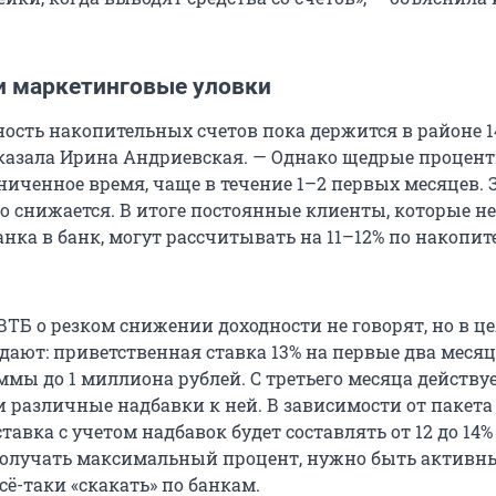
и маркетинговые уловки
ность накопительных счетов пока держится в районе 1
сказала Ирина Андриевская. — Однако щедрые процен
ниченное время, чаще в течение 1–2 первых месяцев. 
ко снижается. В итоге постоянные клиенты, которые н
анка в банк, могут рассчитывать на 11–12% по накопи
ВТБ о резком снижении доходности не говорят, но в ц
дают: приветственная ставка 13% на первые два меся
ммы до 1 миллиона рублей. С третьего месяца действу
и различные надбавки к ней. В зависимости от пакета
авка с учетом надбавок будет составлять от 12 до 14%
 получать максимальный процент, нужно быть актив
ё-таки «скакать» по банкам.