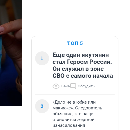
ТОП 5
Еще один якутянин
1
стал Героем России.
Он служил в зоне
СВО с самого начала
1 494
Обсудить
«Дело не в юбке или
2
макияже». Следователь
объяснил, кто чаще
становится жертвой
изнасилования