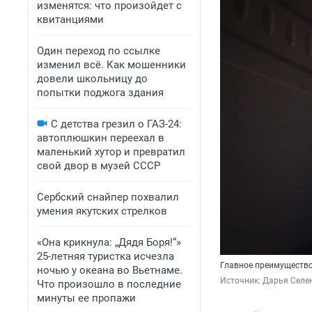
изменятся: что произойдет с
квитанциями
Один переход по ссылке
изменил всё. Как мошенники
довели школьницу до
попытки поджога здания
С детства грезил о ГАЗ-24:
автоплюшкин переехал в
маленький хутор и превратил
свой двор в музей СССР
Сербский снайпер похвалил
умения якутских стрелков
«Она крикнула: „Дядя Боря!“»
25-летняя туристка исчезла
Главное преимущество
ночью у океана во Вьетнаме.
Источник: 
Дарья Селен
Что произошло в последние
минуты ее пропажи