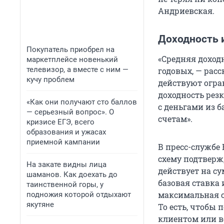
Андриевская.
Доходность 
Покупатель приобрел на
«Средняя доход
маркетплейсе новенький
телевизор, а вместе с ним —
годовых, — рас
кучу проблем
действуют огра
доходность рез
«Как они получают сто баллов
с деньгами из б
— серьезный вопрос». О
счетам».
кризисе ЕГЭ, всего
образования и ужасах
приемной кампании
В пресс-службе 
схему подтверж
На закате видны лица
действует на су
шаманов. Как доехать до
базовая ставка 
таинственной горы, у
максимальная ст
подножия которой отдыхают
якутяне
То есть, чтобы
клиентом или вс