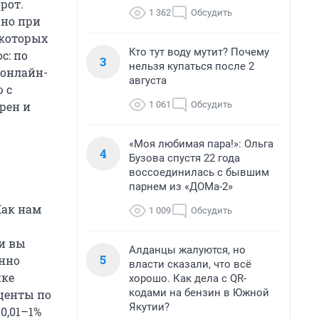
рот.
1 362
Обсудить
 но при
 которых
Кто тут воду мутит? Почему
с: по
3
нельзя купаться после 2
 онлайн-
августа
 с
1 061
Обсудить
рен и
«Моя любимая пара!»: Ольга
4
Бузова спустя 22 года
воссоединилась с бывшим
парнем из «ДОМа-2»
Как нам
1 009
Обсудить
и вы
Алданцы жалуются, но
5
анно
власти сказали, что всё
ике
хорошо. Как дела с QR-
кодами на бензин в Южной
оценты по
Якутии?
0,01–1%