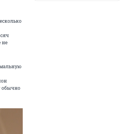
есколько
ысяч
 не
имальную
ион
г обычно