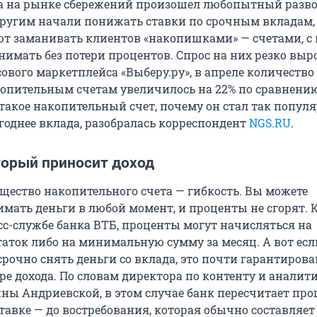
да на рынке сбережений произошел любопытный разво
другим начали понижать ставки по срочным вкладам,
т заманивать клиентов «накопишками» — счетами, с
имать без потери процентов. Спрос на них резко выро
вого маркетплейса «Выберу.ру», в апреле количество
копительным счетам увеличилось на 22% по сравнению
такое накопительный счет, почему он стал так популя
ыгоднее вклада, разобралась корреспондент
NGS.RU
.
торый приносит доход
щество накопительного счета — гибкость. Вы можете
имать деньги в любой момент, и проценты не сгорят. 
сс-службе банка ВТБ, проценты могут начисляться на
аток либо на минимальную сумму за месяц. А вот есл
срочно снять деньги со вклада, это почти гарантиров
ре дохода. По словам директора по контенту и аналит
ины Андриевской, в этом случае банк пересчитает пр
авке — до востребования, которая обычно составляет 