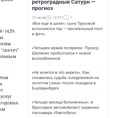
ретроградный Сатурн —
прогноз
13 часов
10 271
1
«Все еще в шоке»: сыну Трусовой
исполнился год — трогательный пост
4–14,5%
и фото
ты
Затем
«Четырех мужей потеряла»: Прохор
е
"
скачут
"
Шаляпин проболтался о новой
тельным
возлюбленной
«Не хочется в это верить». Как
елом
сложилась судьба «следователя на
золотом Lexus» после скандала в
ца
Екатеринбурге
ет
 услуг
«Четыре месяца больничных»: в
 годовых.
Ярославле автомобилист изувечил
ным
пассажира «Яавтобуса»