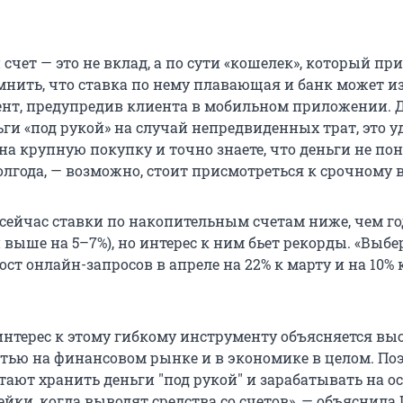
чет — это не вклад, а по сути «кошелек», который пр
омнить, что ставка по нему плавающая и банк может 
ент, предупредив клиента в мобильном приложении. Д
ги «под рукой» на случай непредвиденных трат, это у
на крупную покупку и точно знаете, что деньги не по
лгода, — возможно, стоит присмотреться к срочному в
 сейчас ставки по накопительным счетам ниже, чем го
 выше на 5–7%), но интерес к ним бьет рекорды. «Выбе
ст онлайн-запросов в апреле на 22% к марту и на 10%
 интерес к этому гибкому инструменту объясняется вы
тью на финансовом рынке и в экономике в целом. По
тают хранить деньги
"
под рукой
"
и зарабатывать на ос
ейки, когда выводят средства со счетов», — объяснила