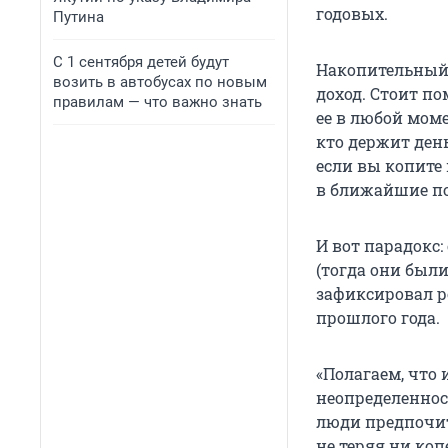
годовых.
Путина
С 1 сентября детей будут
Накопительный с
возить в автобусах по новым
доход. Стоит п
правилам — что важно знать
ее в любой мом
кто держит день
если вы копите 
в ближайшие по
И вот парадокс:
(тогда они были
зафиксировал ро
прошлого года.
«Полагаем, что
неопределеннос
люди предпочи
не теряя ни коп