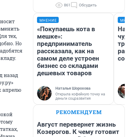
861
Обсудить
иносит
МНЕНИЕ
МНЕНИ
«Покупаешь кота в
Насле
изменить
мешке»:
чудом
ля тех,
предприниматель
транс
добно. Но
рассказала, как на
разне
надобятся
самом деле устроен
совет
кладу.
бизнес со складами
дешевых товаров
д назад
ру.ру»
Наталья Шорохова
 к апрелю
Открыла кофейную точку на
деньги соцразвития
РЕКОМЕНДУЕМ
сокой
этому
Август перевернет жизнь
татках,
Козерогов. К чему готовит
 Ирина