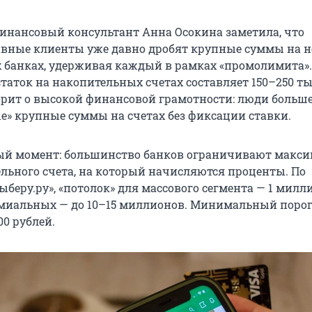
нансовый консультант Анна Осокина заметила, что
вные клиенты уже давно дробят крупные суммы на н
х банках, удерживая каждый в рамках «промолимита».
таток на накопительных счетах составляет 150–250 т
ворит о высокой финансовой грамотности: люди больше
е» крупные суммы на счетах без фиксации ставки.
ый момент: большинство банков ограничивают макс
льного счета, на который начисляются проценты. По
беру.ру», «потолок» для массового сегмента — 1 милл
емиальных — до 10–15 миллионов. Минимальный поро
00 рублей.