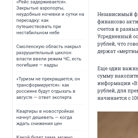
«Рейс задерживается».
Закрытые аэропорты,
Независимый фи
неудобные ночевки и сутки на
пересадку: как
финансово акти
путешествовать при
счетов в разны
нестабильном небе
Усредненный ос
рублей, что го
Смоленскую область накрыл
держат «мертвы
разрушительный циклон:
власти ввели режим ЧС, есть
погибшие — кадры
Еще один важн
сумму накопите
«Туризм не прекращается, он
информации «Вы
трансформируется»: как
рублей, для пр
россияне будут отдыхать в
августе — ответ эксперта
начинается с 10
Квартиры в новостройках
начнут дешеветь — когда
ждать снижения цен
Какой будет зима, можно