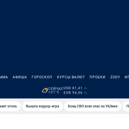
АММА
АФИША
ГОРОСКОП
КУРСЫ ВАЛЮТ
ПРОБКИ
ZODY
И
USD 81,41
СЕЙЧАС
+21°C
EUR 94,06
жает огонь
Вышла хоррор-игра
Боец СВО всех спас на УАЗике
П