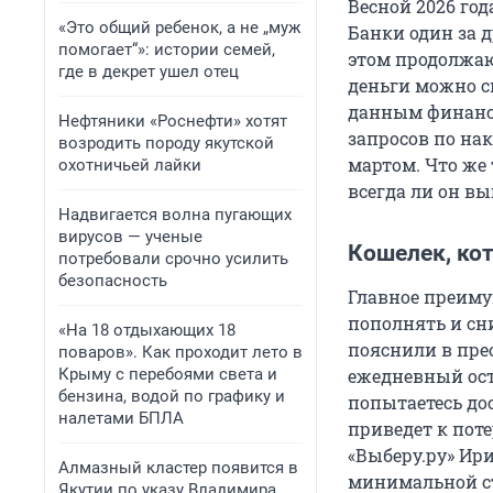
Весной 2026 го
«Это общий ребенок, а не „муж
Банки один за 
помогает“»: истории семей,
этом продолжаю
где в декрет ушел отец
деньги можно сн
данным финансо
Нефтяники «Роснефти» хотят
запросов по на
возродить породу якутской
мартом. Что же 
охотничьей лайки
всегда ли он в
Надвигается волна пугающих
вирусов — ученые
Кошелек, ко
потребовали срочно усилить
безопасность
Главное преиму
пополнять и сн
«На 18 отдыхающих 18
пояснили в пре
поваров». Как проходит лето в
Крыму с перебоями света и
ежедневный ост
бензина, водой по графику и
попытаетесь до
налетами БПЛА
приведет к поте
«Выберу.ру» Ир
Алмазный кластер появится в
минимальной ст
Якутии по указу Владимира