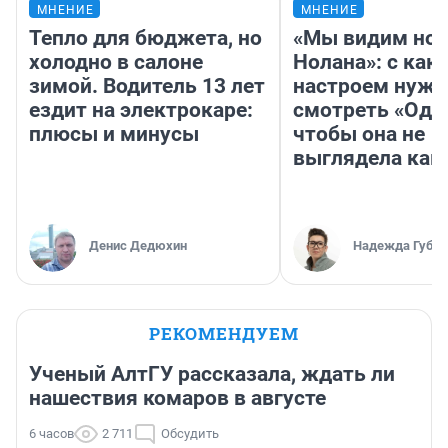
МНЕНИЕ
МНЕНИЕ
Тепло для бюджета, но
«Мы видим нов
холодно в салоне
Нолана»: с как
зимой. Водитель 13 лет
настроем нужн
ездит на электрокаре:
смотреть «Оди
плюсы и минусы
чтобы она не
выглядела как
Денис Дедюхин
Надежда Губар
РЕКОМЕНДУЕМ
Ученый АлтГУ рассказала, ждать ли
нашествия комаров в августе
6 часов
2 711
Обсудить