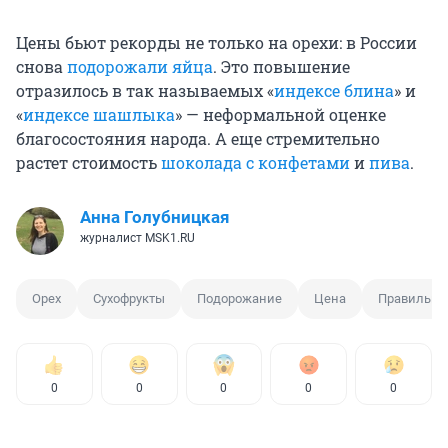
Цены бьют рекорды не только на орехи: в России
снова
подорожали яйца
. Это повышение
отразилось в так называемых «
индексе блина
» и
«
индексе шашлыка
» — неформальной оценке
благосостояния народа. А еще стремительно
растет стоимость
шоколада с конфетами
и
пива
.
Анна Голубницкая
журналист MSK1.RU
Орех
Сухофрукты
Подорожание
Цена
Правильно
0
0
0
0
0