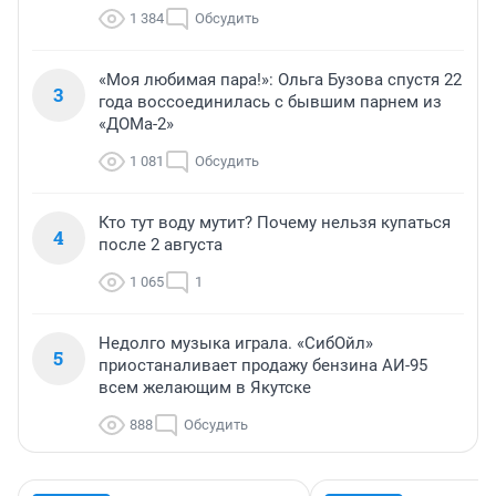
1 384
Обсудить
«Моя любимая пара!»: Ольга Бузова спустя 22
3
года воссоединилась с бывшим парнем из
«ДОМа-2»
1 081
Обсудить
Кто тут воду мутит? Почему нельзя купаться
4
после 2 августа
1 065
1
Недолго музыка играла. «СибОйл»
5
приостаналивает продажу бензина АИ-95
всем желающим в Якутске
888
Обсудить