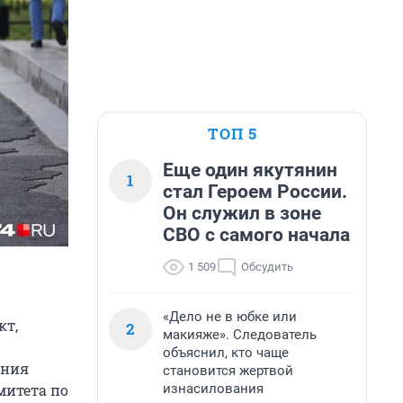
ТОП 5
Еще один якутянин
1
стал Героем России.
Он служил в зоне
СВО с самого начала
1 509
Обсудить
«Дело не в юбке или
кт,
2
макияже». Следователь
объяснил, кто чаще
ения
становится жертвой
изнасилования
митета по