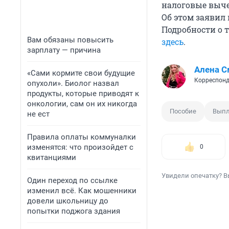
налоговые выче
Об этом заявил
Подробности о 
Вам обязаны повысить
здесь
.
зарплату — причина
Алена С
«Сами кормите свои будущие
Корреспонд
опухоли». Биолог назвал
продукты, которые приводят к
онкологии, сам он их никогда
Пособие
Выпл
не ест
Правила оплаты коммуналки
изменятся: что произойдет с
0
квитанциями
Увидели опечатку? В
Один переход по ссылке
изменил всё. Как мошенники
довели школьницу до
попытки поджога здания