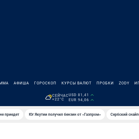
АММА
АФИША
ГОРОСКОП
КУРСЫ ВАЛЮТ
ПРОБКИ
ZODY
И
USD 81,41
СЕЙЧАС
+22°C
EUR 94,06
не приедет
Юг Якутии получил бензин от «Газпром»
Сербский снайп