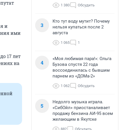
епутат
1 380
Обсудить
Кто тут воду мутит? Почему
3
я и
нельзя купаться после 2
ения ими
августа
1 065
1
 до
17 лет
«Моя любимая пара!»: Ольга
4
ениях на
Бузова спустя 22 года
воссоединилась с бывшим
парнем из «ДОМа-2»
1 062
Обсудить
венной
Недолго музыка играла.
5
«СибОйл» приостаналивает
продажу бензина АИ-95 всем
желающим в Якутске
882
Обсудить