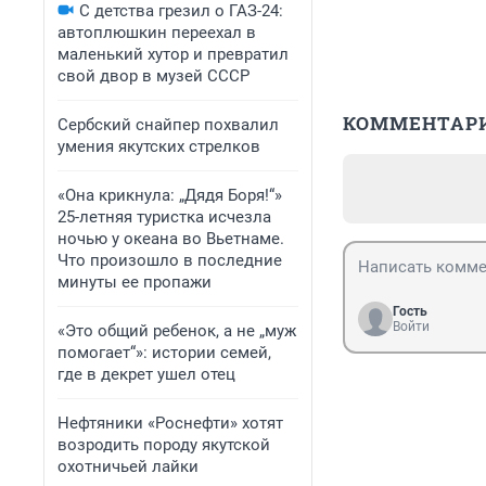
С детства грезил о ГАЗ-24:
автоплюшкин переехал в
маленький хутор и превратил
свой двор в музей СССР
КОММЕНТАР
Сербский снайпер похвалил
умения якутских стрелков
«Она крикнула: „Дядя Боря!“»
25-летняя туристка исчезла
ночью у океана во Вьетнаме.
Что произошло в последние
минуты ее пропажи
Гость
Войти
«Это общий ребенок, а не „муж
помогает“»: истории семей,
где в декрет ушел отец
Нефтяники «Роснефти» хотят
возродить породу якутской
охотничьей лайки