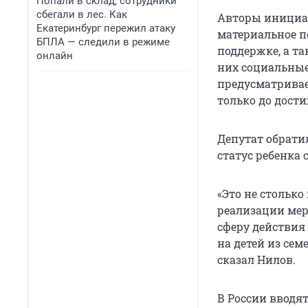
Попали в склад, сотрудники
сбегали в лес. Как
Авторы инициат
Екатеринбург пережил атаку
материальное п
БПЛА — следили в режиме
поддержке, а т
онлайн
них социальные
предусматрива
только до дости
Депутат обрати
статус ребенка 
«Это не столько
реализации мер
сферу действия
на детей из сем
сказал Нилов.
В России вводя