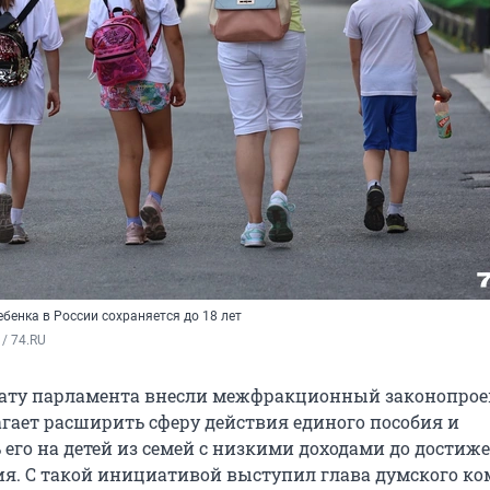
ебенка в России сохраняется до 18 лет
/ 74.RU
лату парламента внесли межфракционный законопрое
гает расширить сферу действия единого пособия и
 его на детей из семей с низкими доходами до достиж
я. С такой инициативой выступил глава думского ко