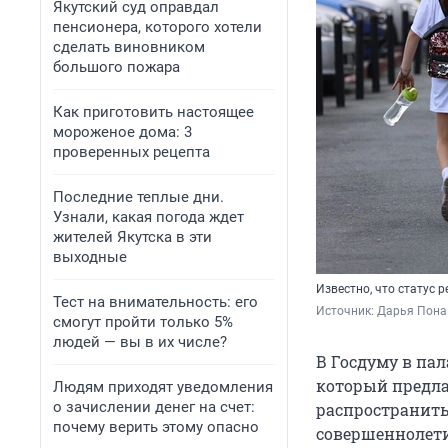
Якутский суд оправдал
пенсионера, которого хотели
сделать виновником
большого пожара
Как приготовить настоящее
мороженое дома: 3
проверенных рецепта
Последние теплые дни.
Узнали, какая погода ждет
жителей Якутска в эти
выходные
Известно, что статус р
Тест на внимательность: его
Источник: 
Дарья Пона 
смогут пройти только 5%
людей — вы в их числе?
В Госдуму в па
который предла
Людям приходят уведомления
о зачислении денег на счет:
распространить
почему верить этому опасно
совершеннолети