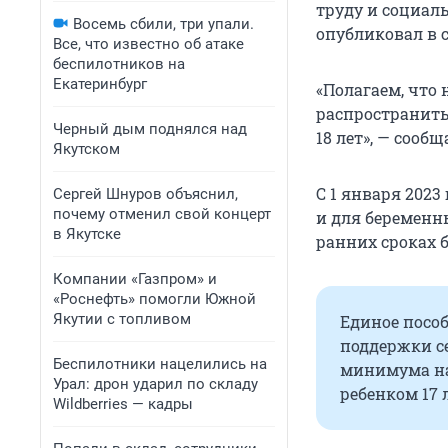
труду и социал
Восемь сбили, три упали.
опубликовал в с
Все, что известно об атаке
беспилотников на
Екатеринбург
«Полагаем, что
распространить
Черный дым поднялся над
18 лет», — сооб
Якутском
С 1 января 2023
Сергей Шнуров объяснил,
почему отменил свой концерт
и для беременн
в Якутске
ранних сроках 
Компании «Газпром» и
«Роснефть» помогли Южной
Якутии с топливом
Единое пособ
поддержки с
Беспилотники нацелились на
минимума на
Урал: дрон ударил по складу
ребенком 17 
Wildberries — кадры