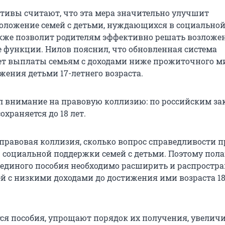
ивы считают, что эта мера значительно улучшит
оложение семей с детьми, нуждающихся в социально
акже позволит родителям эффективно решать возложе
 функции. Нилов пояснил, что обновленная система
ет выплаты семьям с доходами ниже прожиточного 
жения детьми 17-летнего возраста.
л внимание на правовую коллизию: по российским за
сохраняется до
18 лет
.
 правовая коллизия, сколько вопрос справедливости 
 социальной поддержки семей с детьми. Поэтому пола
 единого пособия необходимо расширить и распростра
ей с низкими доходами до достижения ими возраста 18 
тся пособия, упрощают порядок их получения, увелич