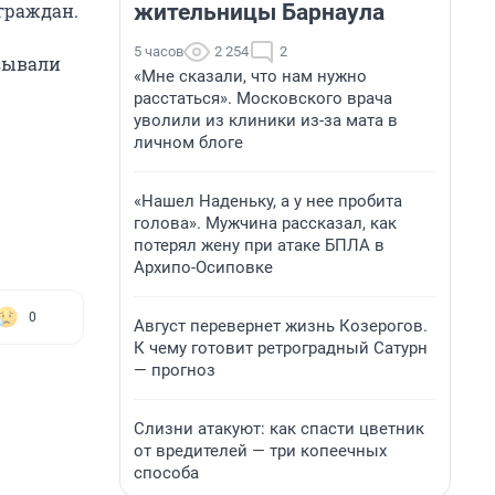
жительницы Барнаула
граждан.
5 часов
2 254
2
азывали
«Мне сказали, что нам нужно
расстаться». Московского врача
уволили из клиники из-за мата в
личном блоге
«Нашел Наденьку, а у нее пробита
голова». Мужчина рассказал, как
потерял жену при атаке БПЛА в
Архипо-Осиповке
0
Август перевернет жизнь Козерогов.
К чему готовит ретроградный Сатурн
— прогноз
Слизни атакуют: как спасти цветник
от вредителей — три копеечных
способа