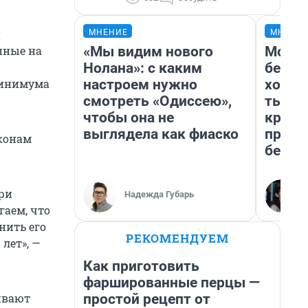
й
МНЕНИЕ
МНЕНИ
«Мы видим нового
Мой б
нные на
Нолана»: с каким
береж
настроем нужно
хотел
минимума
смотреть «Одиссею»,
тысяч
чтобы она не
креди
выглядела как фиаско
приех
конам
безоп
при
Надежда Губарь
гаем, что
нить его
РЕКОМЕНДУЕМ
лет», —
Как приготовить
фаршированные перцы —
простой рецепт от
ивают