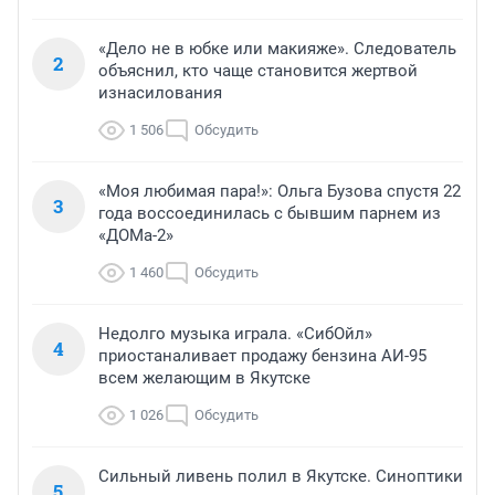
«Дело не в юбке или макияже». Следователь
2
объяснил, кто чаще становится жертвой
изнасилования
1 506
Обсудить
«Моя любимая пара!»: Ольга Бузова спустя 22
3
года воссоединилась с бывшим парнем из
«ДОМа-2»
1 460
Обсудить
Недолго музыка играла. «СибОйл»
4
приостаналивает продажу бензина АИ-95
всем желающим в Якутске
1 026
Обсудить
Сильный ливень полил в Якутске. Синоптики
5