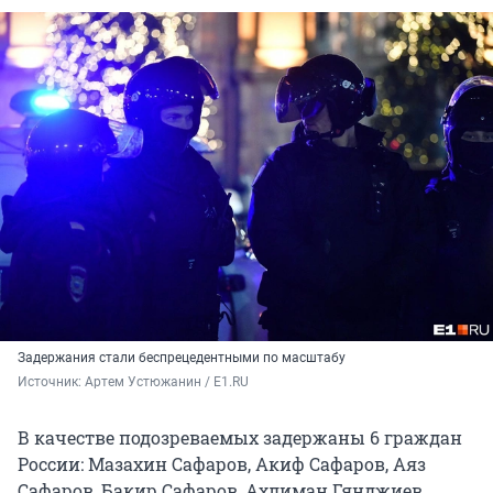
Задержания стали беспрецедентными по масштабу
Источник: 
Артем Устюжанин / E1.RU
В качестве подозреваемых задержаны 6 граждан
России: Мазахин Сафаров, Акиф Сафаров, Аяз
Сафаров, Бакир Сафаров, Ахлиман Гянджиев,