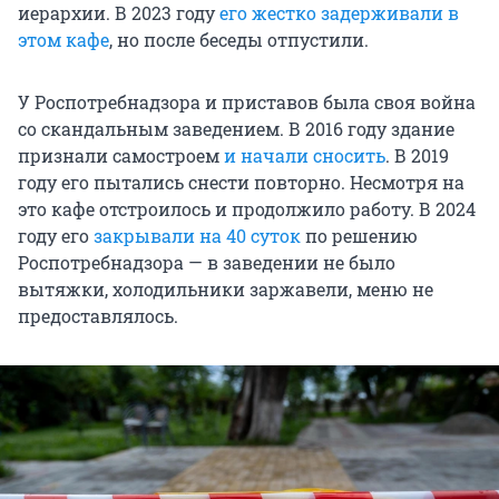
иерархии. В 2023 году
его жестко задерживали в
этом кафе
, но после беседы отпустили.
У Роспотребнадзора и приставов была своя война
со скандальным заведением. В 2016 году здание
признали самостроем
и начали сносить
. В 2019
году его пытались снести повторно. Несмотря на
это кафе отстроилось и продолжило работу. В 2024
году его
закрывали на 40 суток
по решению
Роспотребнадзора — в заведении не было
вытяжки, холодильники заржавели, меню не
предоставлялось.