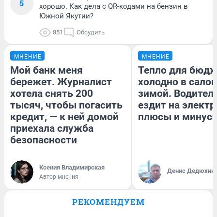
5
хорошо. Как дела с QR-кодами на бензин в
Южной Якутии?
851
Обсудить
МНЕНИЕ
МНЕНИЕ
Мой банк меня
Тепло для бюдж
бережет. Журналист
холодно в сало
хотела снять 200
зимой. Водитель
тысяч, чтобы погасить
ездит на электр
кредит, — к ней домой
плюсы и минус
приехала служба
безопасности
Ксения Владимирская
Денис Дедюхин
Автор мнения
РЕКОМЕНДУЕМ