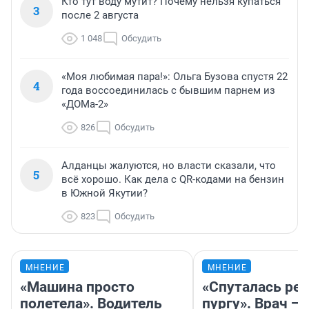
Кто тут воду мутит? Почему нельзя купаться
3
после 2 августа
1 048
Обсудить
«Моя любимая пара!»: Ольга Бузова спустя 22
4
года воссоединилась с бывшим парнем из
«ДОМа-2»
826
Обсудить
Алданцы жалуются, но власти сказали, что
5
всё хорошо. Как дела с QR-кодами на бензин
в Южной Якутии?
823
Обсудить
МНЕНИЕ
МНЕНИЕ
«Машина просто
«Спуталась реч
полетела». Водитель
пургу». Врач — 