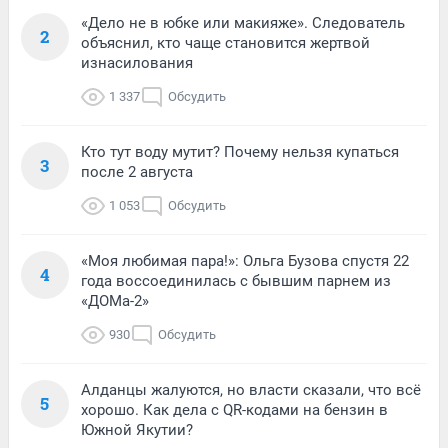
«Дело не в юбке или макияже». Следователь
2
объяснил, кто чаще становится жертвой
изнасилования
1 337
Обсудить
Кто тут воду мутит? Почему нельзя купаться
3
после 2 августа
1 053
Обсудить
«Моя любимая пара!»: Ольга Бузова спустя 22
4
года воссоединилась с бывшим парнем из
«ДОМа-2»
930
Обсудить
Алданцы жалуются, но власти сказали, что всё
5
хорошо. Как дела с QR-кодами на бензин в
Южной Якутии?