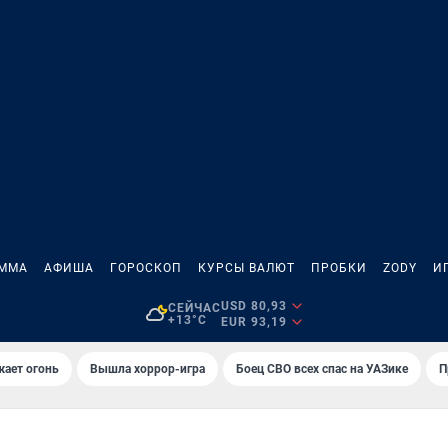
АММА
АФИША
ГОРОСКОП
КУРСЫ ВАЛЮТ
ПРОБКИ
ZODY
И
USD 80,93
СЕЙЧАС
+13°C
EUR 93,19
жает огонь
Вышла хоррор-игра
Боец СВО всех спас на УАЗике
П