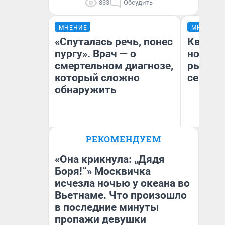
833
Обсудить
МНЕНИЕ
МНЕНИЕ
«Спуталась речь, понес
Кварти
пургу». Врач — о
но деш
смертельном диагнозе,
рынок 
который сложно
сейчас
обнаружить
Ирина Волкова
РЕКОМЕНДУЕМ
Ек
Главврач клиники
«Реабилитация доктора
ди
Волковой»
не
«Она крикнула: „Дядя
Боря!“» Москвичка
исчезла ночью у океана во
Вьетнаме. Что произошло
в последние минуты
пропажи девушки