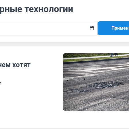
ерные технологии
Примен
чем хотят
и