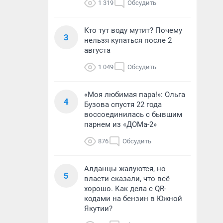
1 319
Обсудить
Кто тут воду мутит? Почему
3
нельзя купаться после 2
августа
1 049
Обсудить
«Моя любимая пара!»: Ольга
4
Бузова спустя 22 года
воссоединилась с бывшим
парнем из «ДОМа-2»
876
Обсудить
Алданцы жалуются, но
5
власти сказали, что всё
хорошо. Как дела с QR-
кодами на бензин в Южной
Якутии?