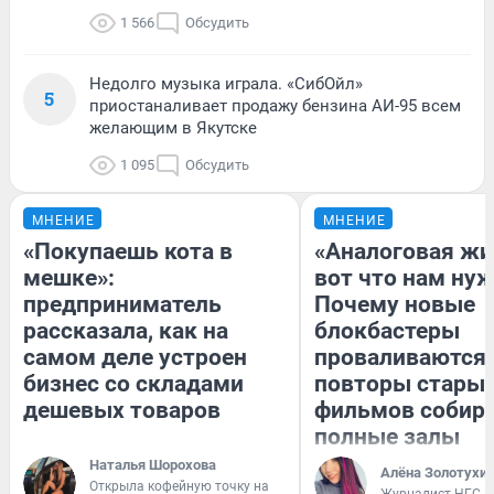
1 566
Обсудить
Недолго музыка играла. «СибОйл»
5
приостаналивает продажу бензина АИ-95 всем
желающим в Якутске
1 095
Обсудить
МНЕНИЕ
МНЕНИЕ
«Покупаешь кота в
«Аналоговая жи
мешке»:
вот что нам нуж
предприниматель
Почему новые
рассказала, как на
блокбастеры
самом деле устроен
проваливаются,
бизнес со складами
повторы стары
дешевых товаров
фильмов собир
полные залы
Наталья Шорохова
Алёна Золотухи
Открыла кофейную точку на