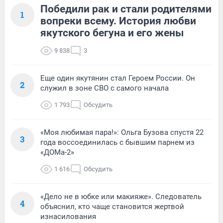
Победили рак и стали родителями
1
вопреки всему. История любви
якутского бегуна и его жены
9 838
3
Еще один якутянин стал Героем России. Он
2
служил в зоне СВО с самого начала
1 793
Обсудить
«Моя любимая пара!»: Ольга Бузова спустя 22
3
года воссоединилась с бывшим парнем из
«ДОМа-2»
1 616
Обсудить
«Дело не в юбке или макияже». Следователь
4
объяснил, кто чаще становится жертвой
изнасилования