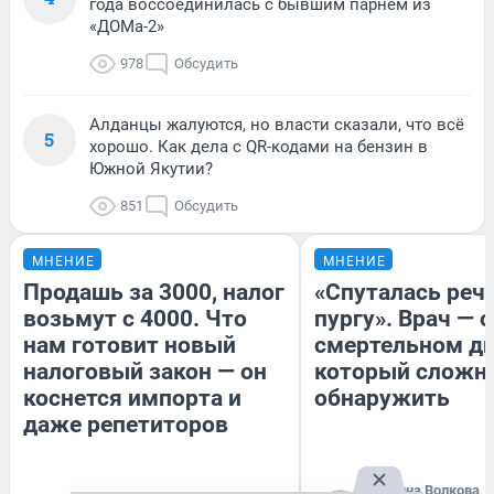
года воссоединилась с бывшим парнем из
«ДОМа-2»
978
Обсудить
Алданцы жалуются, но власти сказали, что всё
5
хорошо. Как дела с QR-кодами на бензин в
Южной Якутии?
851
Обсудить
МНЕНИЕ
МНЕНИЕ
Продашь за 3000, налог
«Спуталась речь
возьмут с 4000. Что
пургу». Врач — о
нам готовит новый
смертельном ди
налоговый закон — он
который сложн
коснется импорта и
обнаружить
даже репетиторов
Ирина Волкова