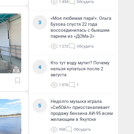
1 454
Обсудить
«Моя любимая пара!»: Ольга
3
Бузова спустя 22 года
воссоединилась с бывшим
парнем из «ДОМа-2»
1 272
Обсудить
Кто тут воду мутит? Почему
4
нельзя купаться после 2
августа
1 076
1
Недолго музыка играла.
5
«СибОйл» приостаналивает
продажу бензина АИ-95 всем
желающим в Якутске
958
Обсудить