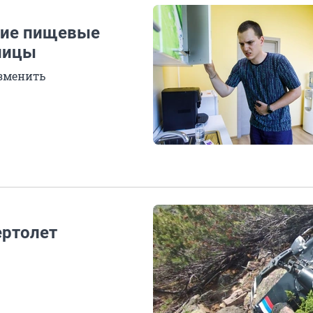
акие пищевые
ницы
изменить
ертолет