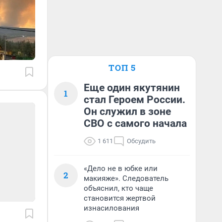
ТОП 5
Еще один якутянин
1
стал Героем России.
Он служил в зоне
СВО с самого начала
1 611
Обсудить
«Дело не в юбке или
2
макияже». Следователь
объяснил, кто чаще
становится жертвой
изнасилования