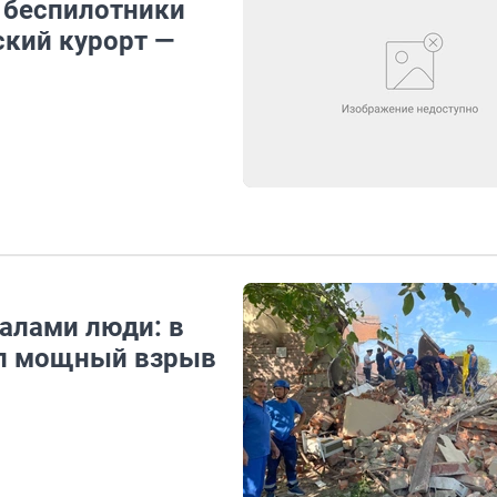
 беспилотники
ский курорт —
валами люди: в
ел мощный взрыв