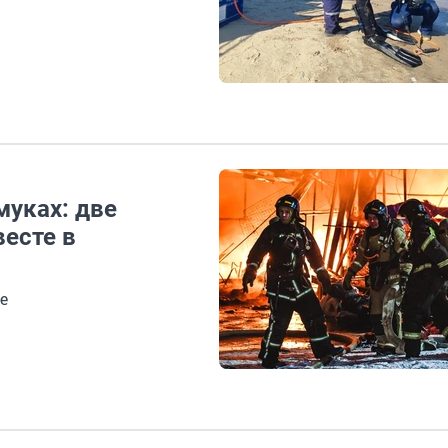
муках: две
весте в
е