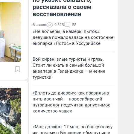
рассказала о своем
восстановлении
8 часов
9 328
58
«Не вольеры, а камеры пыток»:
девушка пожаловалась на состояние
экопарка «Лотос» в Уссурийске
Вой сирен, злые туристы и грязь.
Стоит ли ехать в самый большой
аквапарк в Геленджике — мнение
туристки
«Вплоть до диареи»: как правильно
пить иван-чай — новосибирский
нутрициолог подсчитал допустимое
количество чашек
«Мне должны 17 млн, но банку плачу
я»: почему в Башкирии обманутые в