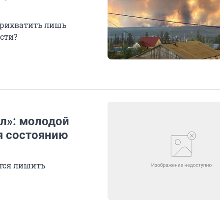
прихватить лишь
сти?
ал»: молодой
я состоянию
ется лишить