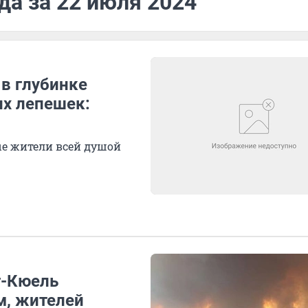
да за 22 июля 2024
 в глубинке
их лепешек:
ые жители всей душой
г-Кюель
м, жителей