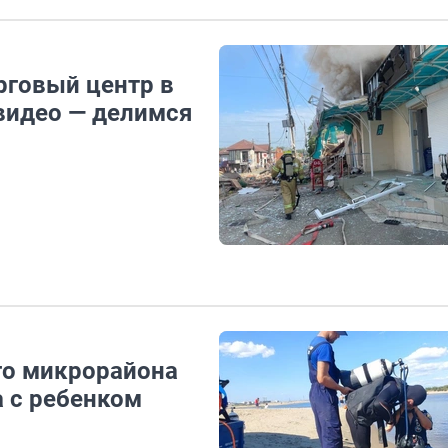
рговый центр в
 видео — делимся
го микрорайона
а с ребенком