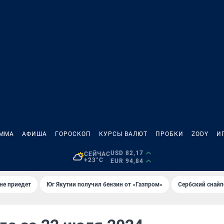
АММА
АФИША
ГОРОСКОП
КУРСЫ ВАЛЮТ
ПРОБКИ
ZODY
И
USD 82,17
СЕЙЧАС
+23°C
EUR 94,84
не приедет
Юг Якутии получил бензин от «Газпром»
Сербский снайп