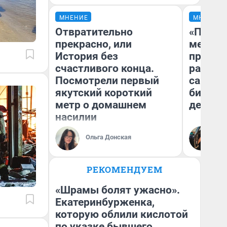
МНЕНИЕ
МНЕНИЕ
Отвратительно
«Покуп
прекрасно, или
мешке»
История без
предпр
счастливого конца.
рассказ
Посмотрели первый
самом 
якутский короткий
бизнес
метр о домашнем
дешевы
насилии
На
Ольга Донская
От
де
РЕКОМЕНДУЕМ
«Шрамы болят ужасно».
Екатеринбурженка,
которую облили кислотой
по указке бывшего,