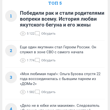
ТОП 5
Победили рак и стали родителями
1
вопреки всему. История любви
якутского бегуна и его жены
5 122
Обсудить
Еще один якутянин стал Героем России. Он
2
служил в зоне СВО с самого начала
1 774
Обсудить
«Моя любимая пара!»: Ольга Бузова спустя 22
3
года воссоединилась с бывшим парнем из
«ДОМа-2»
1 582
Обсудить
«Дело не в юбке или макияже». Следователь
4