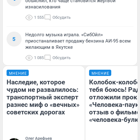
объяснил, кто чаще становится жертвой
изнасилования
1 555
Обсудить
Недолго музыка играла. «СибОйл»
5
приостаналивает продажу бензина АИ-95 всем
желающим в Якутске
1 085
Обсудить
МНЕНИЕ
МНЕНИЕ
Наследие, которое
Колобок-колобо
чудом не развалилось:
тебя боюсь! Рад
транспортный эксперт
отложили прок
разнес миф о «вечных»
«Человека-паук
советских дорогах
отзыв о фильме
«человека-булк
Олег Арефьев