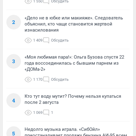
1 550
Обсудить
«Дело не в юбке или макияже». Следователь
2
объяснил, кто чаще становится жертвой
изнасилования
1 409
Обсудить
«Моя любимая пара!»: Ольга Бузова спустя 22
3
года воссоединилась с бывшим парнем из
«ДОМа-2»
1 170
Обсудить
Кто тут воду мутит? Почему нельзя купаться
4
после 2 августа
1 069
1
Недолго музыка играла. «СибОйл»
5
приостаналивает продажу бензина АИ-95 всем