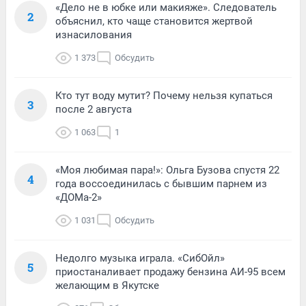
«Дело не в юбке или макияже». Следователь
2
объяснил, кто чаще становится жертвой
изнасилования
1 373
Обсудить
Кто тут воду мутит? Почему нельзя купаться
3
после 2 августа
1 063
1
«Моя любимая пара!»: Ольга Бузова спустя 22
4
года воссоединилась с бывшим парнем из
«ДОМа-2»
1 031
Обсудить
Недолго музыка играла. «СибОйл»
5
приостаналивает продажу бензина АИ-95 всем
желающим в Якутске