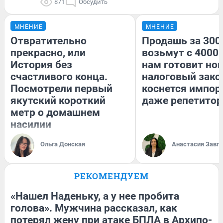
871
Обсудить
МНЕНИЕ
МНЕНИЕ
Отвратительно
Продашь за 3000
прекрасно, или
возьмут с 4000.
История без
нам готовит но
счастливого конца.
налоговый зако
Посмотрели первый
коснется импор
якутский короткий
даже репетитор
метр о домашнем
насилии
Ольга Донская
Анастасия Завг
РЕКОМЕНДУЕМ
«Нашел Наденьку, а у нее пробита
голова». Мужчина рассказал, как
потерял жену при атаке БПЛА в Архипо-