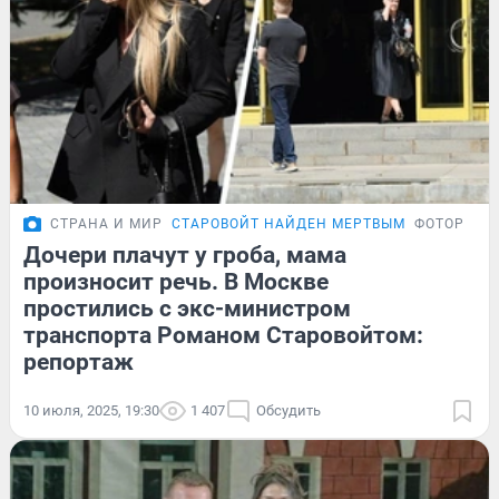
СТРАНА И МИР
СТАРОВОЙТ НАЙДЕН МЕРТВЫМ
ФОТОРЕПО
Дочери плачут у гроба, мама
произносит речь. В Москве
простились с экс-министром
транспорта Романом Старовойтом:
репортаж
10 июля, 2025, 19:30
1 407
Обсудить