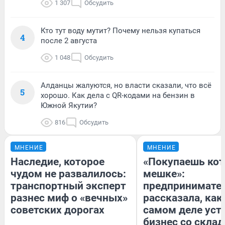
1 307
Обсудить
Кто тут воду мутит? Почему нельзя купаться
4
после 2 августа
1 048
Обсудить
Алданцы жалуются, но власти сказали, что всё
5
хорошо. Как дела с QR-кодами на бензин в
Южной Якутии?
816
Обсудить
МНЕНИЕ
МНЕНИЕ
Наследие, которое
«Покупаешь кот
чудом не развалилось:
мешке»:
транспортный эксперт
предпринимате
разнес миф о «вечных»
рассказала, как
советских дорогах
самом деле уст
бизнес со скла