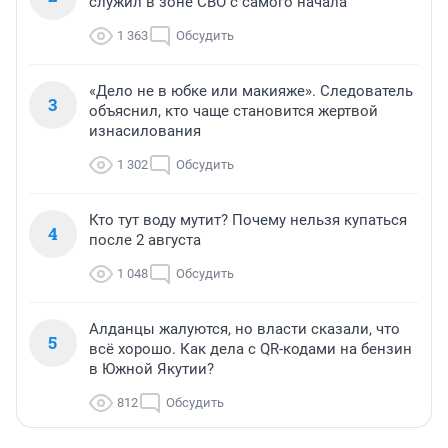
служил в зоне СВО с самого начала
1 363
Обсудить
«Дело не в юбке или макияже». Следователь
3
объяснил, кто чаще становится жертвой
изнасилования
1 302
Обсудить
Кто тут воду мутит? Почему нельзя купаться
4
после 2 августа
1 048
Обсудить
Алданцы жалуются, но власти сказали, что
5
всё хорошо. Как дела с QR-кодами на бензин
в Южной Якутии?
812
Обсудить