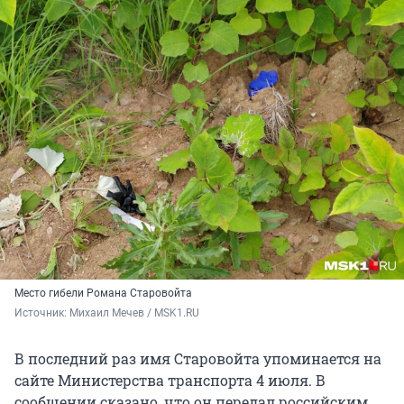
Место гибели Романа Старовойта
Источник: 
Михаил Мечев / MSK1.RU
В последний раз имя Старовойта упоминается на
сайте Министерства транспорта 4 июля. В
сообщении сказано, что он передал российским