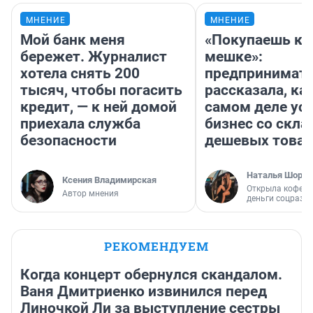
МНЕНИЕ
МНЕНИЕ
Мой банк меня
«Покупаешь ко
бережет. Журналист
мешке»:
хотела снять 200
предпринимат
тысяч, чтобы погасить
рассказала, как
кредит, — к ней домой
самом деле ус
приехала служба
бизнес со скл
безопасности
дешевых това
Наталья Шорох
Ксения Владимирская
Открыла кофейн
Автор мнения
деньги соцразв
РЕКОМЕНДУЕМ
Когда концерт обернулся скандалом.
Ваня Дмитриенко извинился перед
Линочкой Ли за выступление сестры