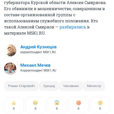
губернатора Курской области Алексея Смирнова.
Его обвинили в мошенничестве, совершенном в
составе организованной группы с
использованием служебного положения. Кто
такой Алексей Смирнов —
разбирались
в
материале MSK1.RU.
Андрей Кузнецов
корреспондент MSK1.RU
Михаил Мечев
Корреспондент MSK1.RU
Роман Старовойт
Суицид
Чиновник
Министр
0
0
0
0
0