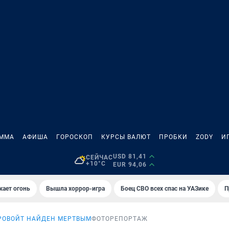
АММА
АФИША
ГОРОСКОП
КУРСЫ ВАЛЮТ
ПРОБКИ
ZODY
И
USD 81,41
СЕЙЧАС
+10°C
EUR 94,06
жает огонь
Вышла хоррор-игра
Боец СВО всех спас на УАЗике
П
РОВОЙТ НАЙДЕН МЕРТВЫМ
ФОТОРЕПОРТАЖ