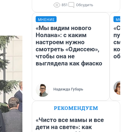
851
Обсудить
МНЕНИЕ
МНЕНИ
«Мы видим нового
«Спут
Нолана»: с каким
пургу»
настроем нужно
смерт
смотреть «Одиссею»,
котор
чтобы она не
обнар
выглядела как фиаско
Надежда Губарь
РЕКОМЕНДУЕМ
«Чисто все мамы и все
дети на свете»: как