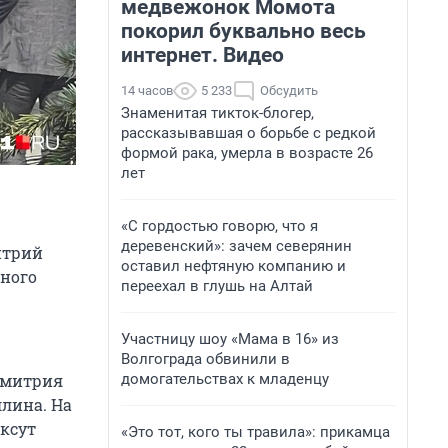
медвежонок Момота
покорил буквально весь
интернет. Видео
14 часов
5 233
Обсудить
Знаменитая тикток-блогер,
рассказывавшая о борьбе с редкой
формой рака, умерла в возрасте 26
лет
«С гордостью говорю, что я
деревенский»: зачем северянин
итрий
оставил нефтяную компанию и
чного
переехал в глушь на Алтай
Участницу шоу «Мама в 16» из
Волгограда обвинили в
домогательствах к младенцу
Дмитрия
лина. На
ксут
«Это тот, кого ты травила»: прикамца