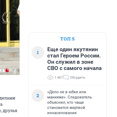
ТОП 5
Еще один якутянин
1
стал Героем России.
Он служил в зоне
СВО с самого начала
1 467
Обсудить
«Дело не в юбке или
2
макияже». Следователь
вделами
объяснил, кто чаще
та
становится жертвой
, друзья
изнасилования