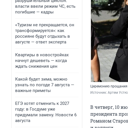
разрушительный циклон:
власти ввели режим ЧС, есть
погибшие — кадры
«Туризм не прекращается, он
трансформируется»: как
россияне будут отдыхать в
августе — ответ эксперта
Квартиры в новостройках
начнут дешеветь — когда
ждать снижения цен
Какой будет зима, можно
узнать по погоде 7 августа —
Церемонию прощания п
важные приметы
Источник: 
Артем Устю
ЕГЭ хотят отменить к 2027
В четверг, 10 
году: в Госдуме уже
президента про
придумали замену. Новости 6
Романом Старов
августа
и коллеги.