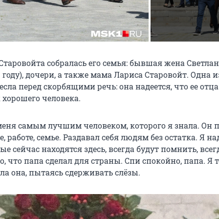
Старовойта собралась его семья: бывшая жена Светлан
1 году), дочери, а также мама Лариса Старовойт. Одна и
сла перед скорбящими речь: она надеется, что ее отца
 хорошего человека.
меня самым лучшим человеком, которого я знала. Он 
е, работе, семье. Раздавал себя людям без остатка. Я на
ые сейчас находятся здесь, всегда будут помнить, всег
о, что папа сделал для страны. Спи спокойно, папа. Я 
ла она, пытаясь сдерживать слёзы.