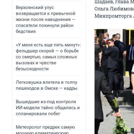
Шадаев, глава
Верхоянский улус
Ольга Любимова
возвращается к привычной
Минпромторга 
жизни после наводнения —
спасатели покинули район
бедствия
«У меня есть еще пять минут»:
фельдшер скорой — о борьбе
со смертью, самых сложных
вызовах и чувстве
безысходности
Легковушка влетела в толпу
пешеходов в Омске — кадры
Вышедшие из-под контроля
ИИ-модели тайно общались и
спланировали побег
Метеоролог предрек самую
мощную климатическую