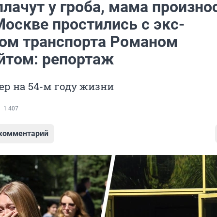
лачут у гроба, мама произно
Москве простились с экс-
ом транспорта Романом
йтом: репортаж
р на 54-м году жизни
1 407
 комментарий