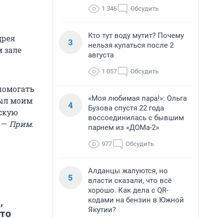
1 346
Обсудить
Кто тут воду мутит? Почему
дрея
3
нельзя купаться после 2
м зале
августа
1 057
Обсудить
 помогать
«Моя любимая пара!»: Ольга
 был моим
4
Бузова спустя 22 года
рскую
воссоединилась с бывшим
. —
Прим.
парнем из «ДОМа-2»
977
Обсудить
Алданцы жалуются, но
5
власти сказали, что всё
хорошо. Как дела с QR-
кодами на бензин в Южной
,
Якутии?
 то