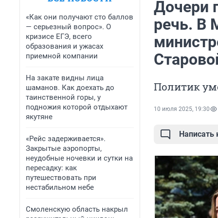
Дочери п
«Как они получают сто баллов
речь. В 
— серьезный вопрос». О
кризисе ЕГЭ, всего
министр
образования и ужасах
Старово
приемной компании
На закате видны лица
Политик уме
шаманов. Как доехать до
таинственной горы, у
подножия которой отдыхают
10 июля 2025, 19:30
якутяне
Написать
«Рейс задерживается».
Закрытые аэропорты,
неудобные ночевки и сутки на
пересадку: как
путешествовать при
нестабильном небе
Смоленскую область накрыл