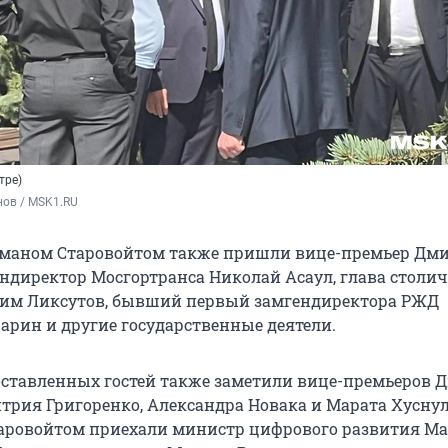
тре)
нов / MSK1.RU
Романом Старовойтом также пришли вице-премьер Дм
ндиректор Мосгортранса Николай Асаул, глава столи
сим Ликсутов, бывший первый замгендиректора РЖД
рин и другие государственные деятели.
ставленных гостей также заметили вице-премьеров 
трия Григоренко, Александра Новака и Марата Хуснул
аровойтом приехали министр цифрового развития Ма