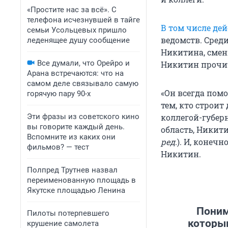
«Простите нас за всё». С
телефона исчезнувшей в тайге
В том числе де
семьи Усольцевых пришло
ведомств. Сред
леденящее душу сообщение
Никитина, смени
Все думали, что Орейро и
Никитин прочи
Арана встречаются: что на
самом деле связывало самую
«Он всегда помо
горячую пару 90-х
тем, кто строит 
Эти фразы из советского кино
коллегой-губерн
вы говорите каждый день.
область, Никит
Вспомните из каких они
ред.
). И, конеч
фильмов? — тест
Никитин.
Полпред Трутнев назвал
переименованную площадь в
Якутске площадью Ленина
Поним
Пилоты потерпевшего
которым
крушение самолета