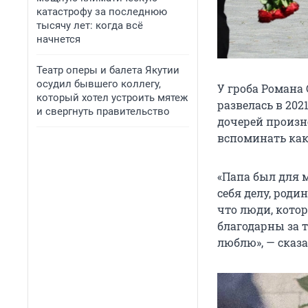
катастрофу за последнюю
тысячу лет: когда всё
начнется
Театр оперы и балета Якутии
осудил бывшего коллегу,
У гроба Романа 
который хотел устроить мятеж
развелась в 202
и свергнуть правительство
дочерей произне
вспоминать как
«Папа был для 
себя делу, родин
что люди, котор
благодарны за т
люблю», — сказа