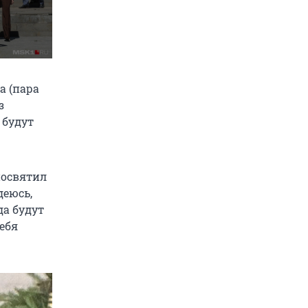
а (пара
з
 будут
посвятил
деюсь,
да будут
тебя