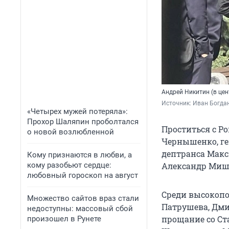
Андрей Никитин (в цен
Источник: 
Иван Богда
«Четырех мужей потеряла»:
Прохор Шаляпин проболтался
Проститься с 
о новой возлюбленной
Чернышенко, ге
дептранса Мак
Кому признаются в любви, а
кому разобьют сердце:
Александр Миша
любовный гороскоп на август
Среди высокопо
Множество сайтов враз стали
Патрушева, Дми
недоступны: массовый сбой
прощание со Ст
произошел в Рунете