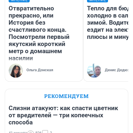
МНЕНИЕ
МНЕНИЕ
Отвратительно
Тепло для бюд
прекрасно, или
холодно в сало
История без
зимой. Водител
счастливого конца.
ездит на элект
Посмотрели первый
плюсы и мину
якутский короткий
метр о домашнем
насилии
Ольга Донская
Денис Дедюхи
РЕКОМЕНДУЕМ
Слизни атакуют: как спасти цветник
от вредителей — три копеечных
способа
41 минута
826
2