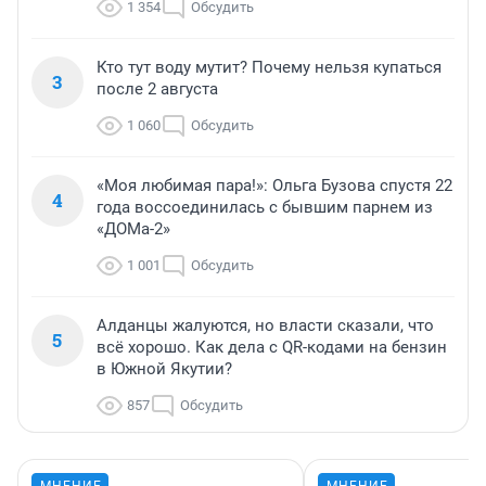
1 354
Обсудить
Кто тут воду мутит? Почему нельзя купаться
3
после 2 августа
1 060
Обсудить
«Моя любимая пара!»: Ольга Бузова спустя 22
4
года воссоединилась с бывшим парнем из
«ДОМа-2»
1 001
Обсудить
Алданцы жалуются, но власти сказали, что
5
всё хорошо. Как дела с QR-кодами на бензин
в Южной Якутии?
857
Обсудить