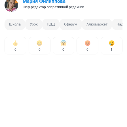
Мария Филиппова
Шеф-редактор оперативной редакции
Школа
Урок
ПДД
Сферум
Алкомаркет
Наде
0
0
0
0
1