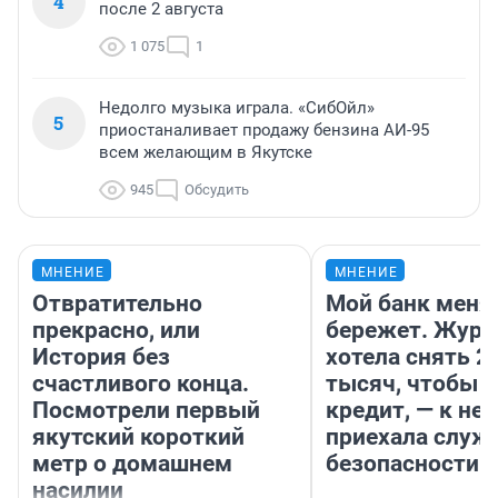
4
после 2 августа
1 075
1
Недолго музыка играла. «СибОйл»
5
приостаналивает продажу бензина АИ-95
всем желающим в Якутске
945
Обсудить
МНЕНИЕ
МНЕНИЕ
Отвратительно
Мой банк меня
прекрасно, или
бережет. Журн
История без
хотела снять 2
счастливого конца.
тысяч, чтобы п
Посмотрели первый
кредит, — к не
якутский короткий
приехала служ
метр о домашнем
безопасности
насилии