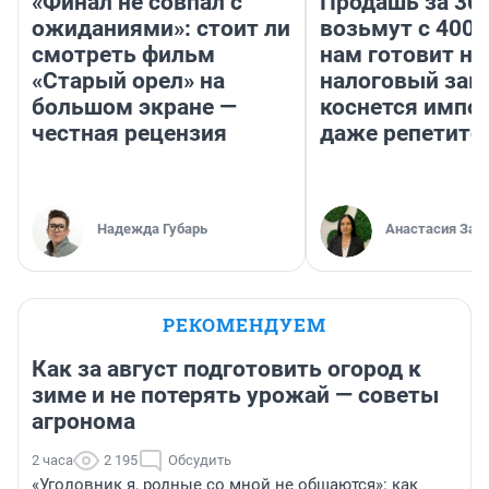
«Финал не совпал с
Продашь за 300
ожиданиями»: стоит ли
возьмут с 4000
смотреть фильм
нам готовит н
«Старый орел» на
налоговый зако
большом экране —
коснется импор
честная рецензия
даже репетито
Надежда Губарь
Анастасия Зав
РЕКОМЕНДУЕМ
Как за август подготовить огород к
зиме и не потерять урожай — советы
агронома
2 часа
2 195
Обсудить
«Уголовник я, родные со мной не общаются»: как