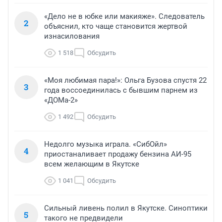
«Дело не в юбке или макияже». Следователь
2
объяснил, кто чаще становится жертвой
изнасилования
1 518
Обсудить
«Моя любимая пара!»: Ольга Бузова спустя 22
3
года воссоединилась с бывшим парнем из
«ДОМа-2»
1 492
Обсудить
Недолго музыка играла. «СибОйл»
4
приостаналивает продажу бензина АИ-95
всем желающим в Якутске
1 041
Обсудить
Сильный ливень полил в Якутске. Синоптики
5
такого не предвидели