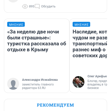
895
Обсудить
МНЕНИЕ
МНЕНИЕ
«За неделю две ночи
Наследие, кото
были страшные»:
чудом не разва
туристка рассказала об
транспортный 
отдыхе в Крыму
разнес миф о 
советских доро
Олег Арефьев
Александра Исмайлова
Блогер, предпри
заместитель главного
владелец в тра
редактора 63.RU
бизнесе
РЕКОМЕНДУЕМ