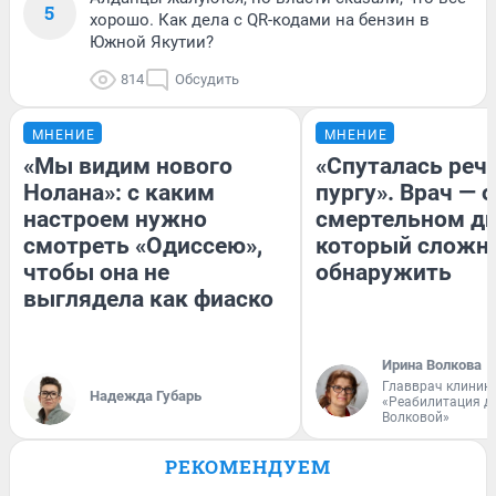
5
хорошо. Как дела с QR-кодами на бензин в
Южной Якутии?
814
Обсудить
МНЕНИЕ
МНЕНИЕ
«Мы видим нового
«Спуталась речь
Нолана»: с каким
пургу». Врач — о
настроем нужно
смертельном ди
смотреть «Одиссею»,
который сложн
чтобы она не
обнаружить
выглядела как фиаско
Ирина Волкова
Главврач клиник
Надежда Губарь
«Реабилитация д
Волковой»
РЕКОМЕНДУЕМ