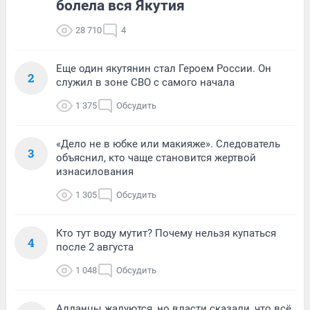
болела вся Якутия
28 710
4
Еще один якутянин стал Героем России. Он
2
служил в зоне СВО с самого начала
1 375
Обсудить
«Дело не в юбке или макияже». Следователь
3
объяснил, кто чаще становится жертвой
изнасилования
1 305
Обсудить
Кто тут воду мутит? Почему нельзя купаться
4
после 2 августа
1 048
Обсудить
Алданцы жалуются, но власти сказали, что всё