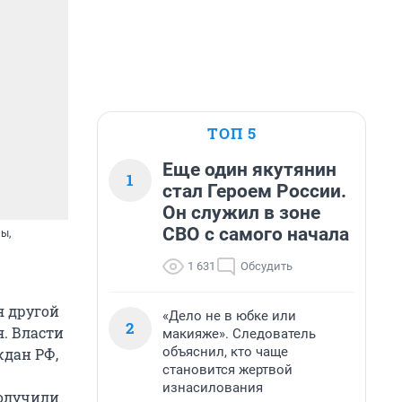
ТОП 5
Еще один якутянин
1
стал Героем России.
Он служил в зоне
СВО с самого начала
ы,
1 631
Обсудить
я другой
«Дело не в юбке или
2
. Власти
макияже». Следователь
объяснил, кто чаще
дан РФ,
становится жертвой
изнасилования
получили