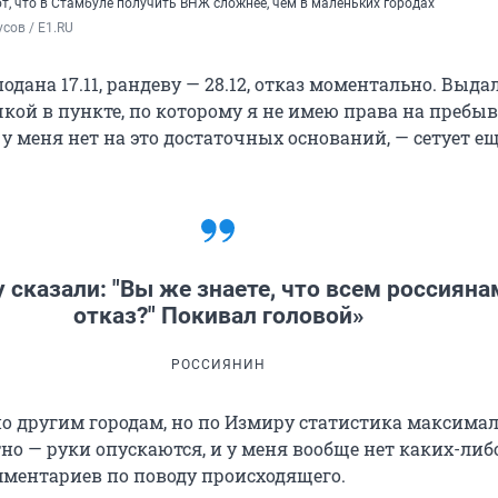
т, что в Стамбуле получить ВНЖ сложнее, чем в маленьких городах
сов / E1.RU
одана 17.11, рандеву — 28.12, отказ моментально. Выда
кой в пункте, по которому я не имею права на пребы
 у меня нет на это достаточных оснований, — сетует е
 сказали: "Вы же знаете, что всем россияна
отказ?" Покивал головой»
РОССИЯНИН
 по другим городам, но по Измиру статистика максима
но — руки опускаются, и у меня вообще нет каких-либ
ментариев по поводу происходящего.