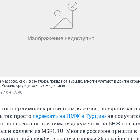
е массово, как и в сентябре, покидают Турцию. Многие улетают в другие стран
 Россию среди уехавших — единицы
в / CHITA.RU
а гостеприимная к россиянам, кажется, поворачиваетс
ь так просто
переехать на ПМЖ в Турцию
не получится
нно перестали принимать документы на ВНЖ от граж
аши коллеги из MSK1.RU. Многие россияне пришли в
рационной службы в разных городах 26 декабря, но 