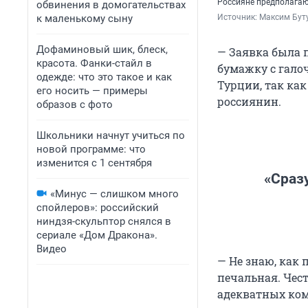
Россияне предполагаю
обвинения в домогательствах
к маленькому сыну
Источник: 
Максим Буту
Дофаминовый шик, блеск,
— Заявка была п
красота. Фанки-стайл в
бумажку с галоч
одежде: что это такое и как
Турции, так как
его носить — примеры
россиянин.
образов с фото
Школьники начнут учиться по
новой программе: что
изменится с 1 сентября
«Сразу
«Минус — слишком много
спойлеров»: российский
ниндзя-скульптор снялся в
сериале «Дом Дракона».
Видео
— Не знаю, как
печальная. Чест
адекватных ком