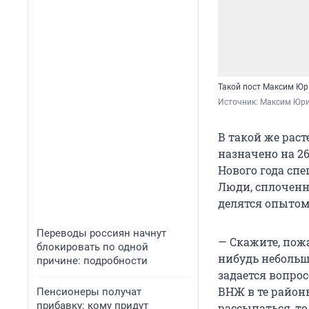
Такой пост Максим Юр
Источник: 
Максим Юрин
В такой же раст
назначено на 2
Нового года сп
Люди, сплоченн
делятся опыто
Переводы россиян начнут
— Скажите, пож
блокировать по одной
нибудь небольшо
причине: подробности
задается вопрос
ВНЖ в те районы
Пенсионеры получат
прибавку: кому придут
рассыпаться, то