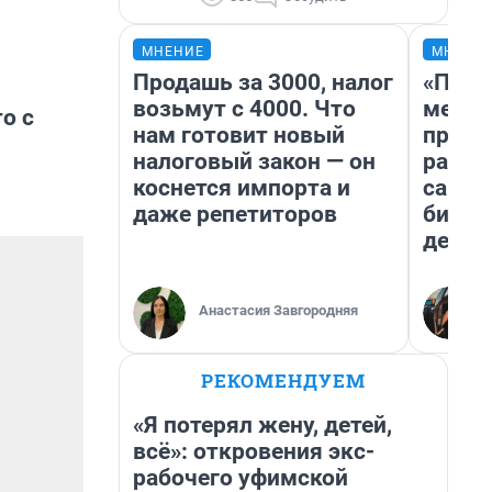
МНЕНИЕ
МНЕНИ
Продашь за 3000, налог
«Поку
возьмут с 4000. Что
мешке
о с
нам готовит новый
предп
налоговый закон — он
расска
коснется импорта и
самом
даже репетиторов
бизне
дешев
Анастасия Завгородняя
РЕКОМЕНДУЕМ
«Я потерял жену, детей,
всё»: откровения экс-
рабочего уфимской