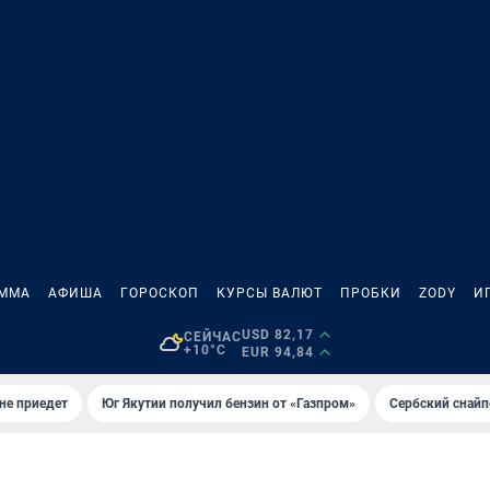
АММА
АФИША
ГОРОСКОП
КУРСЫ ВАЛЮТ
ПРОБКИ
ZODY
И
USD 82,17
СЕЙЧАС
+10°C
EUR 94,84
не приедет
Юг Якутии получил бензин от «Газпром»
Сербский снайп