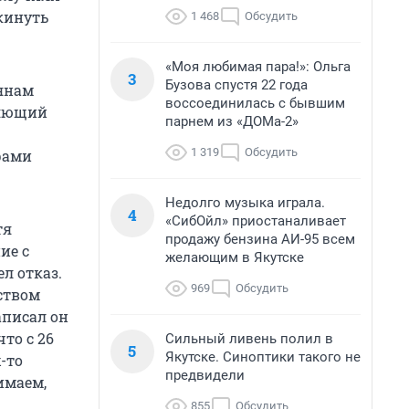
окинуть
1 468
Обсудить
«Моя любимая пара!»: Ольга
3
Бузова спустя 22 года
янам
воссоединилась с бывшим
ляющий
парнем из «ДОМа-2»
1 319
Обсудить
рами
Недолго музыка играла.
4
«СибОйл» приостаналивает
тя
продажу бензина АИ-95 всем
ие с
желающим в Якутске
ел отказ.
969
Обсудить
ьством
аписал он
что с 26
Сильный ливень полил в
5
Якутске. Синоптики такого не
-то
предвидели
имаем,
855
Обсудить