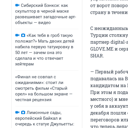
от ворот поворо
Сибирский Бэнкси: как
скульптор в черной маске
страну в течени
развешивает загадочные арт-
объекты — видео
С неожиданным 
Турции столкн
«Как тебя в гроб такую
положат?» Мать двоих детей
партнер digital-
набила первую татуировку в
GLOVE.ME и сер
50 лет — зачем она это
SHAR.
сделала и что отвечает
хейтерам
— Первый рабочи
«Финал не совпал с
подавалась на В
ожиданиями»: стоит ли
кандидатом на
смотреть фильм «Старый
При этом я пода
орел» на большом экране —
местного) и мне
честная рецензия
у себя в аккаунт
декабря пошли с
Лимонные сады,
европейский Байкал и
переговоров ил
очередь к статуе Джульетты:
что теперь дела