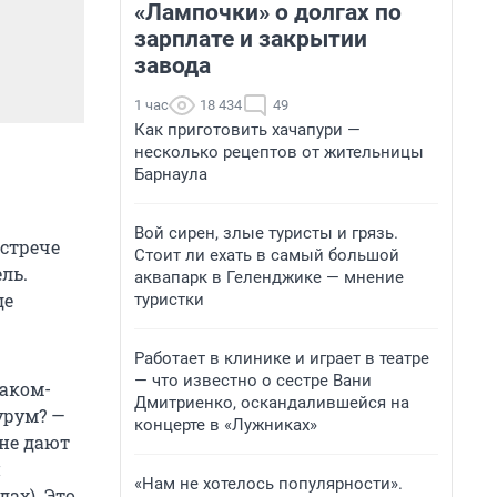
«Лампочки» о долгах по
зарплате и закрытии
завода
1 час
18 434
49
Как приготовить хачапури —
несколько рецептов от жительницы
Барнаула
Вой сирен, злые туристы и грязь.
встрече
Стоит ли ехать в самый большой
ль.
аквапарк в Геленджике — мнение
де
туристки
Работает в клинике и играет в театре
— что известно о сестре Вани
каком-
Дмитриенко, оскандалившейся на
урум? —
концерте в «Лужниках»
 не дают
и
«Нам не хотелось популярности».
дах). Это