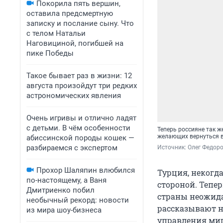
Покорила пять вершин,
оставила предсмертную
записку и послание сыну. Что
с телом Натальи
Наговициной, погибшей на
пике Победы
Такое бывает раз в жизни: 12
августа произойдут три редких
астрономических явления
Очень игривы и отлично ладят
с детьми. В чём особенности
Теперь россияне так ж
желающих вернуться в
абиссинской породы кошек —
разбираемся с экспертом
Источник: 
Олег Федоро
Прохор Шаляпин влюбился
Турция, некогд
по-настоящему, а Ваня
стороной. Тепер
Дмитриенко побил
страны неожида
необычный рекорд: новости
рассказывают н
из мира шоу-бизнеса
управления миг