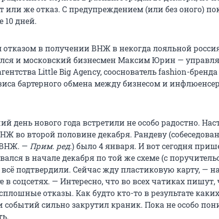
т или же отказ. С предупреждением (или без оного) п
е 10 дней.
отказом в получении ВНЖ в некогда лояльной росси
улся и московский бизнесмен Максим Юрин — управ
агентства Little Big Agency, сооснователь fashion-бренда
виса бартерного обмена между бизнесом и инфлюенсе
й день нового года встретили не особо радостно. Нас
НЖ во второй половине декабря. Рандеву (собеседован
 ВНЖ. —
Прим. ред.
) было 4 января. И вот сегодня приш
вался в начале декабря по той же схеме (с поручител
 всё подтвердили. Сейчас жду пластиковую карту, — н
е в соцсетях. — Интересно, что во всех чатиках пишут, 
плошные отказы. Как будто кто-то в результате каких
и событий сильно закрутил краник. Пока не особо пон
ть.