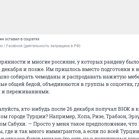
ин оставил в соцсетях
 / Facebook (деятельность запрещена в РФ)
ерянности и многие россияне, у которых рандеву было
6 декабря и позже. Им пришлось вместо подготовки к 
ешно собирать чемоданы и распродавать нажитую мебе
ые общей бедой, объединяются в группы в соцсетях, г
м и переживаниями.
алуйста, кто-нибудь после 26 декабря получал ВНЖ в 
м городе Турции? Например, Хопа, Ризе, Трабзон, Эрз
ом Сабухи. — Просто у меня такое предположение, что
, где и так много иммигрантов, а если по всей Турци
 и отказов будет меньше (то есть не в популярных горо