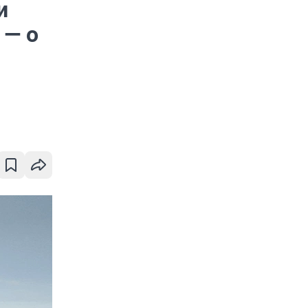
и
 — о