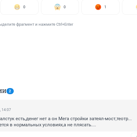
0
0
1
ыделите фрагмент и нажмите Ctrl+Enter
ИИ
2
, 14:07
алстук есть,денег нет а он Мега стройки затеял-мост,теотр...

тся в нормальных условиях,а не плясать....