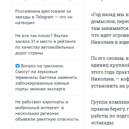
Россиянина арестовали за
«Год назад мы н
звезды в Telegram — что он
домыслов, перес
натворил
там занимается
что идет огромн
Не все так плохо? Якутия
заняла 31-е место в рейтинге
Николаев в ходе
по качеству автомобильных
дорог страны
По его словам, 
единиц крупной
Вопрос на триллион.
этого года прак
Смогут ли зерновые
терминалы Балтики заменить
Николаев, — ко
заблокированные южные
установить на р
порты: мнение эксперта
Группа компаний
Не работают аэропорты и
мобильный интернет: в
правом берегу,
нескольких регионах
работы по подг
объявили ракетную опасность
эстакады.