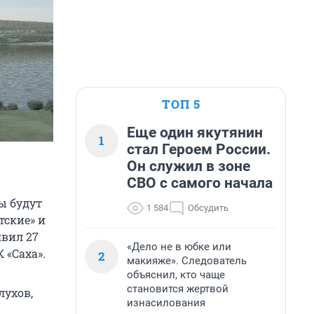
ТОП 5
Еще один якутянин
1
стал Героем России.
Он служил в зоне
СВО с самого начала
ы будут
1 584
Обсудить
тские» и
явил 27
«Дело не в юбке или
 «Саха».
2
макияже». Следователь
объяснил, кто чаще
становится жертвой
лухов,
изнасилования