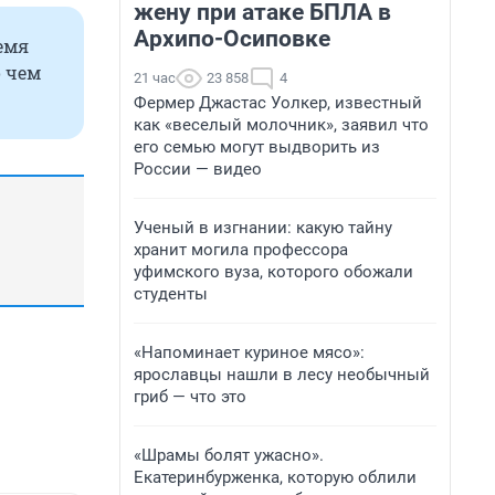
жену при атаке БПЛА в
Архипо-Осиповке
емя
о чем
21 час
23 858
4
Фермер Джастас Уолкер, известный
как «веселый молочник», заявил что
его семью могут выдворить из
России — видео
Ученый в изгнании: какую тайну
хранит могила профессора
уфимского вуза, которого обожали
студенты
«Напоминает куриное мясо»:
ярославцы нашли в лесу необычный
гриб — что это
«Шрамы болят ужасно».
Екатеринбурженка, которую облили