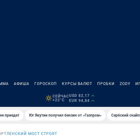
АММА
АФИША
ГОРОСКОП
КУРСЫ ВАЛЮТ
ПРОБКИ
ZODY
И
USD 82,17
СЕЙЧАС
+22°C
EUR 94,84
не приедет
Юг Якутии получил бензин от «Газпром»
Сербский снайп
ОРТ
ЛЕНСКИЙ МОСТ СТРОЯТ