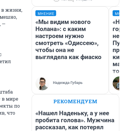
 в жизни,
МНЕНИЕ
МНЕНИ
смешно,
«Мы видим нового
«Нет 
, —
Нолана»: с каким
городо
настроем нужно
недоф
смотреть «Одиссею»,
Путеш
чтобы она не
проех
с
выглядела как фиаско
килом
метил
машин
того
Надежда Губарь
штаба
— в мире
РЕКОМЕНДУЕМ
оекты по
«Нашел Наденьку, а у нее
в, что
пробита голова». Мужчина
рассказал, как потерял