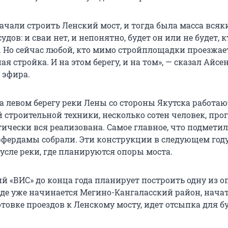
ачали строить Ленский мост, и тогда была масса всяк
удов: и сваи нет, и непонятно, будет он или не будет, к
. Но сейчас любой, кто мимо стройплощадки проезжает
ая стройка. И на этом берегу, и на том», — сказал Айсе
 эфира.
на левом берегу реки Лены со стороны Якутска работаю
 строительной техники, несколько сотен человек, пр
тически вся реализована. Самое главное, что подметил
ффердамы собрали. Эти конструкции в следующем го
усле реки, где планируются опоры моста.
 «ВИС» до конца года планирует построить одну из оп
 где уже начинается Мегино-Кангаласский район, нача
отовке проездов к Ленскому мосту, идет отсыпка для 