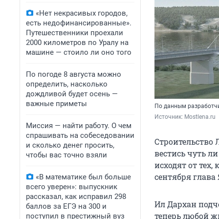
«Нет некрасивых городов,
есть недофинансированные».
Путешественники проехали
2000 километров по Уралу на
машине — стоило ли оно того
По погоде 8 августа можно
определить, насколько
дождливой будет осень —
важные приметы
По данным разработчи
Источник: 
Mostlena.ru
Миссия — найти работу. О чем
спрашивать на собеседовании
Строительство 
и сколько денег просить,
вестись чуть ли
чтобы вас точно взяли
исходят от тех,
сентября глава 
«В математике был больше
всего уверен»: выпускник
рассказал, как исправил 298
Ил Дархан подче
баллов за ЕГЭ на 300 и
теперь любой ж
поступил в престижный вуз