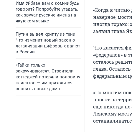
Имя Уйбаан вам о ком-нибудь
говорит? Попробуйте угадать,
«Когда я читаю
как звучат русские имена на
наверное, мости
якутском языке
иногда горько: 
заявил глава Я
Путин вывел крипту из тени.
Что изменит новый закон о
легализации цифровых валют
Что касается фи
в России
«федералов» в 
осталось решит
«Гайки только
глава. Осталос
закручиваются». Строители
федеральным ц
коттеджей потеряли половину
клиентов — им приходится
сносить новые дома
«По многим пок
проект на терри
еще никогда не 
Ленскому мосту
останавливаться