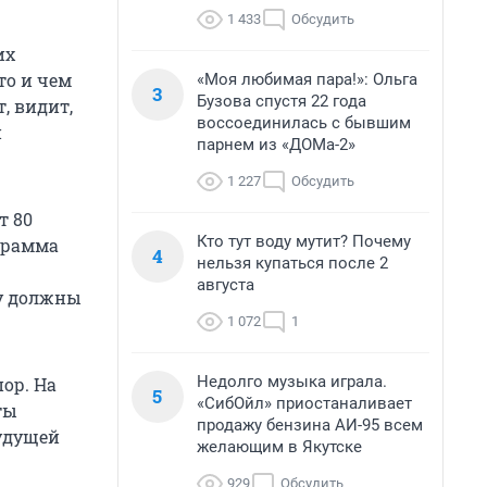
1 433
Обсудить
их
то и чем
«Моя любимая пара!»: Ольга
3
Бузова спустя 22 года
, видит,
воссоединилась с бывшим
н
парнем из «ДОМа-2»
1 227
Обсудить
т 80
Кто тут воду мутит? Почему
ограмма
4
нельзя купаться после 2
августа
ду должны
1 072
1
Недолго музыка играла.
ор. На
5
«СибОйл» приостаналивает
ты
продажу бензина АИ-95 всем
будущей
желающим в Якутске
929
Обсудить