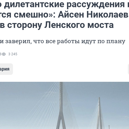
ю дилетантские рассуждения 
тся смешно»: Айсен Николаев
в сторону Ленского моста
и заверил, что все работы идут по плану
8
3 245
ария