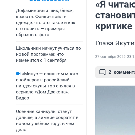
«Я чита
Дофаминовый шик, блеск,
станови
красота. Фанки-стайл в
одежде: что это такое и как
критике 
его носить — примеры
образов с фото
Глава Якути
Школьники начнут учиться по
новой программе: что
27 сентября 2025, 23:1
изменится с 1 сентября
2
коммент
«Минус — слишком много
спойлеров»: российский
ниндзя-скульптор снялся в
сериале «Дом Дракона».
Видео
Осенние каникулы станут
дольше, а зимние сократят в
новом учебном году: в чём
дело