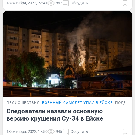
18 октября, 2022, 23:41
867
Обсудить
ПРОИСШЕСТВИЯ
ВОЕННЫЙ САМОЛЕТ УПАЛ В ЕЙСКЕ
ПОДРОБН
Следователи назвали основную
версию крушения Су-34 в Ейске
18 октября, 2022, 17:50
945
Обсудить