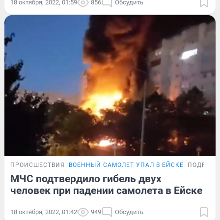
18 октября, 2022, 01:59
856
Обсудить
ПРОИСШЕСТВИЯ
ВОЕННЫЙ САМОЛЕТ УПАЛ В ЕЙСКЕ
ПОДРОБН
МЧС подтвердило гибель двух
человек при падении самолета в Ейске
18 октября, 2022, 01:42
949
Обсудить