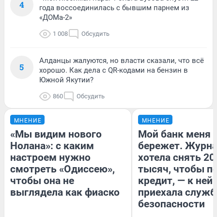
4
года воссоединилась с бывшим парнем из
«ДОМа-2»
1 008
Обсудить
Алданцы жалуются, но власти сказали, что всё
5
хорошо. Как дела с QR-кодами на бензин в
Южной Якутии?
860
Обсудить
МНЕНИЕ
МНЕНИЕ
«Мы видим нового
Мой банк меня
Нолана»: с каким
бережет. Журн
настроем нужно
хотела снять 20
смотреть «Одиссею»,
тысяч, чтобы п
чтобы она не
кредит, — к ней
выглядела как фиаско
приехала служб
безопасности