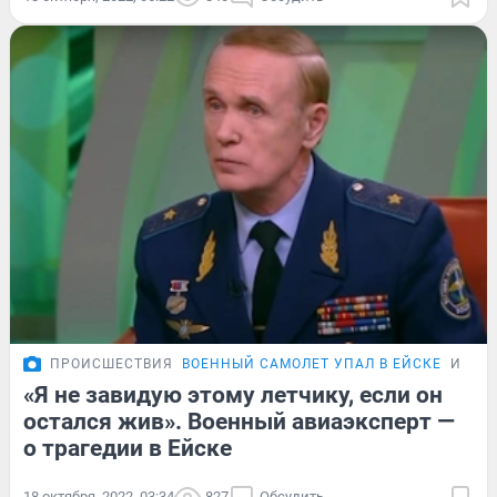
ПРОИСШЕСТВИЯ
ВОЕННЫЙ САМОЛЕТ УПАЛ В ЕЙСКЕ
ИНТЕ
«Я не завидую этому летчику, если он
остался жив». Военный авиаэксперт —
о трагедии в Ейске
18 октября, 2022, 03:34
827
Обсудить