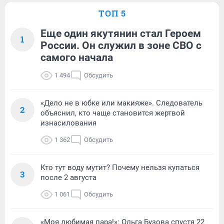
ТОП 5
Еще один якутянин стал Героем
1
России. Он служил в зоне СВО с
самого начала
1 494
Обсудить
«Дело не в юбке или макияже». Следователь
2
объяснил, кто чаще становится жертвой
изнасилования
1 362
Обсудить
Кто тут воду мутит? Почему нельзя купаться
3
после 2 августа
1 061
Обсудить
«Моя любимая пара!»: Ольга Бузова спустя 22