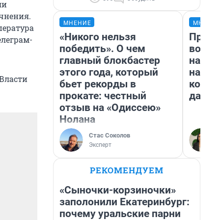
ли
очнения.
МНЕНИЕ
МНЕНИ
пература
«Никого нельзя
Прода
елеграм-
победить». О чем
возьм
главный блокбастер
нам г
этого года, который
налог
 Власти
бьет рекорды в
косне
прокате: честный
даже 
отзыв на «Одиссею»
Нолана
Стас Соколов
Эксперт
РЕКОМЕНДУЕМ
«Сыночки-корзиночки»
заполонили Екатеринбург:
почему уральские парни