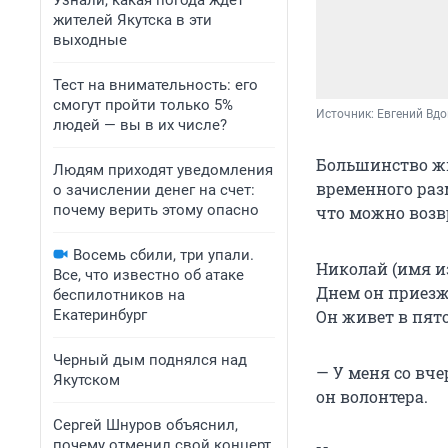
Узнали, какая погода ждет
жителей Якутска в эти
выходные
Тест на внимательность: его
смогут пройти только 5%
Источник: 
Евгений Вдо
людей — вы в их числе?
Большинство жи
Людям приходят уведомления
временного разм
о зачислении денег на счет:
почему верить этому опасно
что можно возв
Восемь сбили, три упали.
Николай (имя и
Все, что известно об атаке
Днем он приезж
беспилотников на
Екатеринбург
Он живет в пято
Черный дым поднялся над
— У меня со вч
Якутском
он волонтера.
Сергей Шнуров объяснил,
почему отменил свой концерт