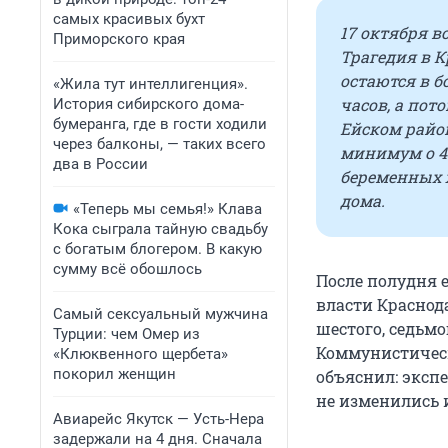
самых красивых бухт
17 октября 
Приморского края
Трагедия в К
остаются в 
«Жила тут интеллигенция».
часов, а пот
История сибирского дома-
бумеранга, где в гости ходили
Ейском райо
через балконы, — таких всего
минимум о 43
два в России
беременных 
дома.
«Теперь мы семья!» Клава
Кока сыграла тайную свадьбу
с богатым блогером. В какую
сумму всё обошлось
После полудня 
власти Краснод
Самый сексуальный мужчина
шестого, седьмо
Турции: чем Омер из
Коммунистическ
«Клюквенного щербета»
покорил женщин
объяснил: эксп
не изменились и
Авиарейс Якутск — Усть-Нера
задержали на 4 дня. Сначала