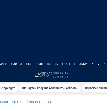
АММА
АФИША
ГОРОСКОП
КУРСЫ ВАЛЮТ
ПРОБКИ
ZODY
И
USD 82,17
СЕЙЧАС
+12°C
EUR 94,84
не приедет
Юг Якутии получил бензин от «Газпром»
Сербский снайп
МОЛЕТ УПАЛ В ЕЙСКЕ
РЕПОРТАЖ