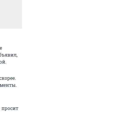
е
бъявил,
ой.
скорее.
ументы.
— просит