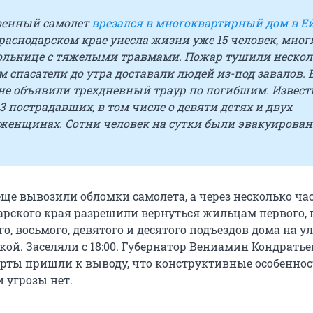
военный самолет
врезался в многоквартирный дом в Е
раснодарском крае унесла жизни уже 15 человек, мног
больнице с тяжелыми травмами. Пожар тушили нескол
ом спасатели до утра доставали людей из-под завалов. 
не объявили трехдневный траур по погибшим. Извест
 пострадавших, в том числе о девяти детях и двух
женщинах. Сотни человек на сутки были эвакуирован
еще вывозили обломки самолета, а через несколько ча
арского края разрешили вернуться жильцам первого, 
го, восьмого, девятого и десятого подъездов дома на у
ой. Заселяли с 18:00. Губернатор Вениамин Кондратье
ерты пришли к выводу, что конструктивные особенно
 угрозы нет.