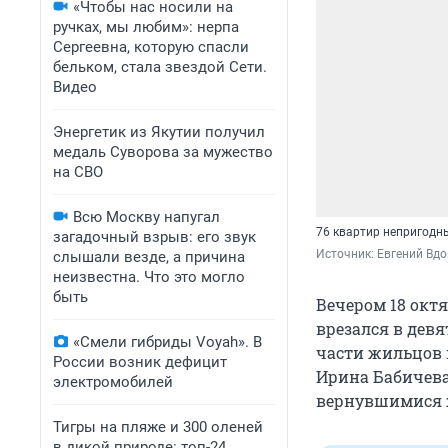
«Чтобы нас носили на
ручках, мы любим»: нерпа
Сергеевна, которую спасли
бельком, стала звездой Сети.
Видео
Энергетик из Якутии получил
медаль Суворова за мужество
на СВО
Всю Москву напугал
76 квартир непригодн
загадочный взрыв: его звук
Источник: 
Евгений Вдо
слышали везде, а причина
неизвестна. Что это могло
быть
Вечером 18 октя
врезался в дев
«Смели гибриды Voyah». В
части жильцов 
России возник дефицит
Ирина Бабичева
электромобилей
вернувшимися 
Тигры на пляже и 300 оленей
в дикой природе: топ-24