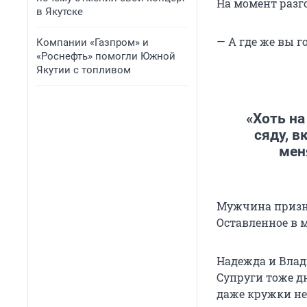
На момент разго
в Якутске
— А где же вы г
Компании «Газпром» и
«Роснефть» помогли Южной
Якутии с топливом
«Хоть на
сяду, в
мен
Мужчина признае
Оставленное в 
Надежда и Влад
Супруги тоже д
даже кружки не