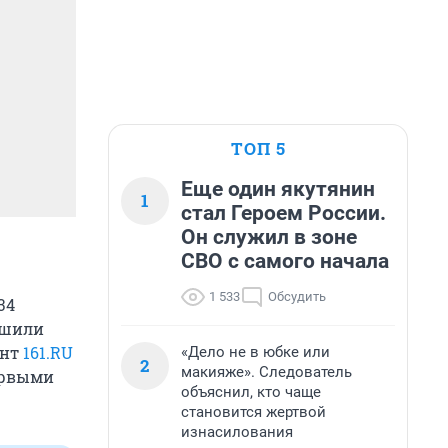
ТОП 5
Еще один якутянин
1
стал Героем России.
Он служил в зоне
СВО с самого начала
1 533
Обсудить
34
ешили
ент
161.RU
«Дело не в юбке или
2
макияже». Следователь
ервыми
объяснил, кто чаще
становится жертвой
изнасилования