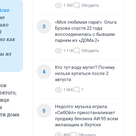
1 392
Обсудить
йске
.
ие
«Моя любимая пара!»: Ольга
ько
3
Бузова спустя 22 года
В
воссоединилась с бывшим
но как
парнем из «ДОМа-2»
1 118
Обсудить
ы из
Кто тут воду мутит? Почему
4
нельзя купаться после 2
августа
сов
1 065
1
пятого,
лице
Недолго музыка играла.
в
5
«СибОйл» приостаналивает
сти дома
продажу бензина АИ-95 всем
желающим в Якутске
895
Обсудить