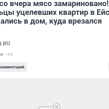
 со вчера мясо замариновано!
ьцы уцелевших квартир в Ей
ались в дом, куда врезался
1.RU
1 072
 комментарий