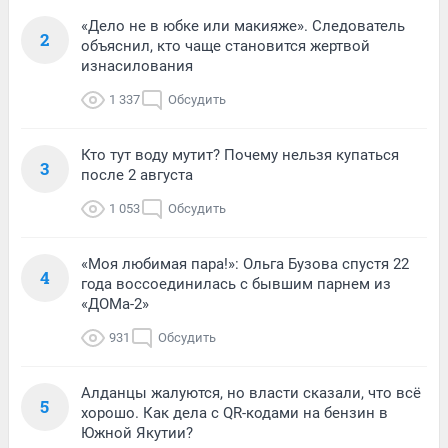
«Дело не в юбке или макияже». Следователь
2
объяснил, кто чаще становится жертвой
изнасилования
1 337
Обсудить
Кто тут воду мутит? Почему нельзя купаться
3
после 2 августа
1 053
Обсудить
«Моя любимая пара!»: Ольга Бузова спустя 22
4
года воссоединилась с бывшим парнем из
«ДОМа-2»
931
Обсудить
Алданцы жалуются, но власти сказали, что всё
5
хорошо. Как дела с QR-кодами на бензин в
Южной Якутии?