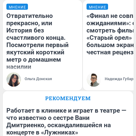
МНЕНИЕ
МНЕНИЕ
Отвратительно
«Финал не совпа
прекрасно, или
ожиданиями»: с
История без
смотреть филь
счастливого конца.
«Старый орел» 
Посмотрели первый
большом экран
якутский короткий
честная реценз
метр о домашнем
насилии
Ольга Донская
Надежда Губарь
РЕКОМЕНДУЕМ
Работает в клинике и играет в театре —
что известно о сестре Вани
Дмитриенко, оскандалившейся на
концерте в «Лужниках»