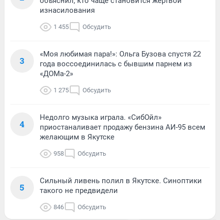
объяснил, кто чаще становится жертвой
изнасилования
1 455
Обсудить
«Моя любимая пара!»: Ольга Бузова спустя 22
3
года воссоединилась с бывшим парнем из
«ДОМа-2»
1 275
Обсудить
Недолго музыка играла. «СибОйл»
4
приостаналивает продажу бензина АИ-95 всем
желающим в Якутске
958
Обсудить
Сильный ливень полил в Якутске. Синоптики
5
такого не предвидели
846
Обсудить